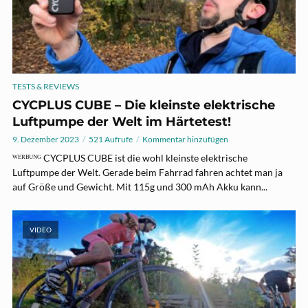
TESTS & REVIEWS
CYCPLUS CUBE – Die kleinste elektrische
Luftpumpe der Welt im Härtetest!
9. Dezember 2023
521 Aufrufe
Kommentar hinzufügen
ᵂᴱᴿᴮᵁᴺᴳ CYCPLUS CUBE ist die wohl kleinste elektrische
Luftpumpe der Welt. Gerade beim Fahrrad fahren achtet man ja
auf Größe und Gewicht. Mit 115g und 300 mAh Akku kann...
VIDEO