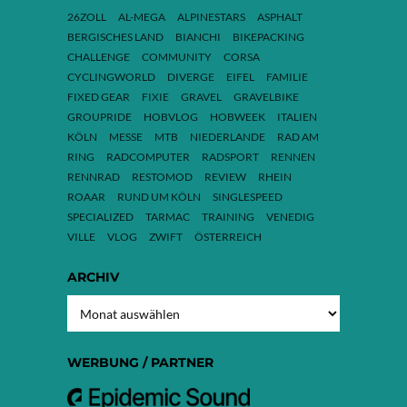
26ZOLL
AL-MEGA
ALPINESTARS
ASPHALT
BERGISCHES LAND
BIANCHI
BIKEPACKING
CHALLENGE
COMMUNITY
CORSA
CYCLINGWORLD
DIVERGE
EIFEL
FAMILIE
FIXED GEAR
FIXIE
GRAVEL
GRAVELBIKE
GROUPRIDE
HOBVLOG
HOBWEEK
ITALIEN
KÖLN
MESSE
MTB
NIEDERLANDE
RAD AM
RING
RADCOMPUTER
RADSPORT
RENNEN
RENNRAD
RESTOMOD
REVIEW
RHEIN
ROAAR
RUND UM KÖLN
SINGLESPEED
SPECIALIZED
TARMAC
TRAINING
VENEDIG
VILLE
VLOG
ZWIFT
ÖSTERREICH
ARCHIV
ARCHIV
WERBUNG / PARTNER