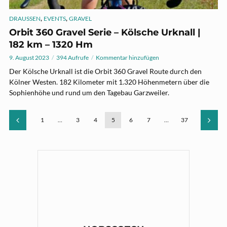
,
,
DRAUSSEN
EVENTS
GRAVEL
Orbit 360 Gravel Serie – Kölsche Urknall |
182 km – 1320 Hm
9. August 2023
394 Aufrufe
Kommentar hinzufügen
Der Kölsche Urknall ist die Orbit 360 Gravel Route durch den
Kölner Westen. 182 Kilometer mit 1.320 Höhenmetern über die
Sophienhöhe und rund um den Tagebau Garzweiler.
1
…
3
4
5
6
7
…
37