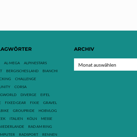
LAGWÖRTER
ARCHIV
ARCHIV
AL-MEGA
ALPINESTARS
T
BERGISCHES LAND
BIANCHI
ACKING
CHALLENGE
NITY
CORSA
NGWORLD
DIVERGE
EIFEL
E
FIXED GEAR
FIXIE
GRAVEL
LBIKE
GROUPRIDE
HOBVLOG
EEK
ITALIEN
KÖLN
MESSE
NIEDERLANDE
RAD AM RING
MPUTER
RADSPORT
RENNEN