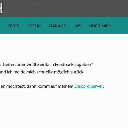
TESTS
SETUP
GARAGE
26″
ÜBER MICH
arbeiten oder wollte einfach Feedback abgeben?
nd ich melde mich schnellstmöglich zurück.
chen möchtest, dann komm auf meinem
Discord Server
.