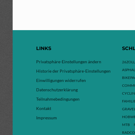
LINKS
SCH
Privatsphäre-Einstellungen ändern
26ZOLL
ASPHAL
Historie der Privatsphäre-Einstellungen
BIKEP
Einwilligungen widerrufen
COMMU
Datenschutzerklärung
CYCLI
Teilnahmebedingungen
FAMILI
Kontakt
GRAVE
HOBW
Impressum
MTB
RADCO