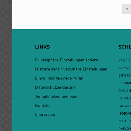
1
LINKS
SCH
Privatsphäre-Einstellungen ändern
26ZOLL
ASPHAL
Historie der Privatsphäre-Einstellungen
BIKEP
Einwilligungen widerrufen
COMMU
Datenschutzerklärung
CYCLI
Teilnahmebedingungen
FAMILI
Kontakt
GRAVE
HOBW
Impressum
MTB
RADCO