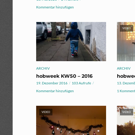
Kommentar hinzufügen
VIDEO
ARCHIV
ARCHIV
hobweek KW50 – 2016
hobwee
19. Dezember 2016
103 Aufrufe
13. Dezem
Kommentar hinzufügen
1 Komment
VIDEO
VIDEO