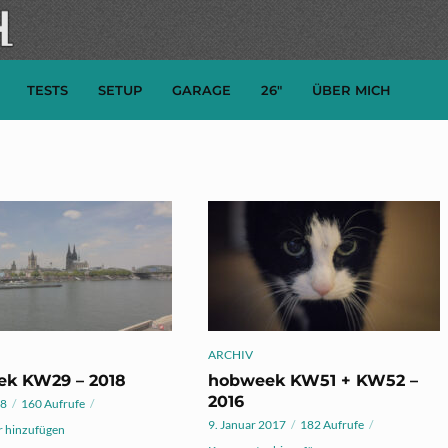
TESTS
SETUP
GARAGE
26″
ÜBER MICH
ARCHIV
k KW29 – 2018
hobweek KW51 + KW52 –
2016
18
160 Aufrufe
9. Januar 2017
182 Aufrufe
 hinzufügen