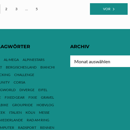
2
3
…
5
VOR
LAGWÖRTER
ARCHIV
ARCHIV
AL-MEGA
ALPINESTARS
T
BERGISCHES LAND
BIANCHI
ACKING
CHALLENGE
NITY
CORSA
NGWORLD
DIVERGE
EIFEL
E
FIXED GEAR
FIXIE
GRAVEL
LBIKE
GROUPRIDE
HOBVLOG
EEK
ITALIEN
KÖLN
MESSE
NIEDERLANDE
RAD AM RING
MPUTER
RADSPORT
RENNEN