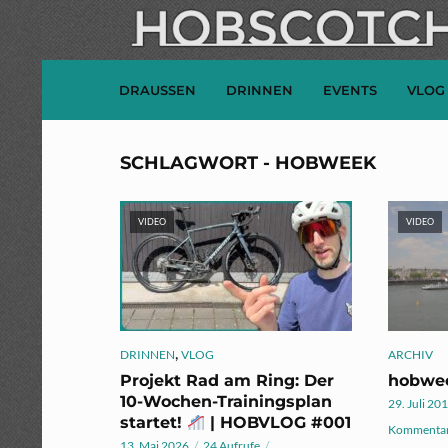
DRAUSSEN
DRINNEN
EVENTS
VLOG
SCHLAGWORT - HOBWEEK
VIDEO
VIDEO
,
DRINNEN
VLOG
ARCHIV
Projekt Rad am Ring: Der
hobwee
10-Wochen-Trainingsplan
29. Juli 20
startet!
| HOBVLOG #001
Kommentar
13. Mai 2026
24 Aufrufe