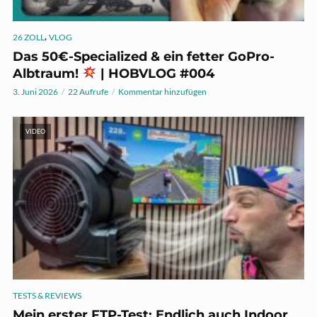
,
26 ZOLL
VLOG
Das 50€-Specialized & ein fetter GoPro-
Albtraum!
| HOBVLOG #004
3. Juni 2026
22 Aufrufe
Kommentar hinzufügen
VIDEO
TESTS & REVIEWS
Mein erster FTP-Test: Endlich auch Indoor