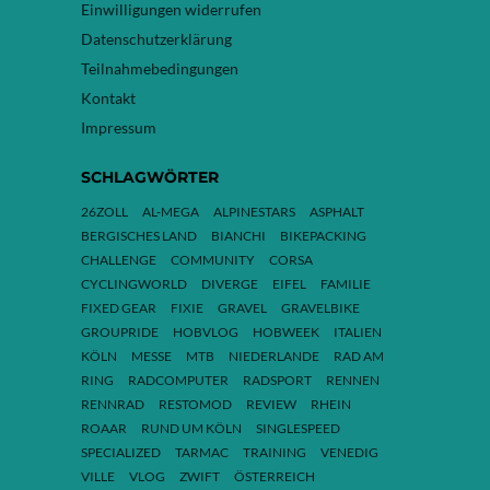
Einwilligungen widerrufen
Datenschutzerklärung
Teilnahmebedingungen
Kontakt
Impressum
SCHLAGWÖRTER
26ZOLL
AL-MEGA
ALPINESTARS
ASPHALT
BERGISCHES LAND
BIANCHI
BIKEPACKING
CHALLENGE
COMMUNITY
CORSA
CYCLINGWORLD
DIVERGE
EIFEL
FAMILIE
FIXED GEAR
FIXIE
GRAVEL
GRAVELBIKE
GROUPRIDE
HOBVLOG
HOBWEEK
ITALIEN
KÖLN
MESSE
MTB
NIEDERLANDE
RAD AM
RING
RADCOMPUTER
RADSPORT
RENNEN
RENNRAD
RESTOMOD
REVIEW
RHEIN
ROAAR
RUND UM KÖLN
SINGLESPEED
SPECIALIZED
TARMAC
TRAINING
VENEDIG
VILLE
VLOG
ZWIFT
ÖSTERREICH