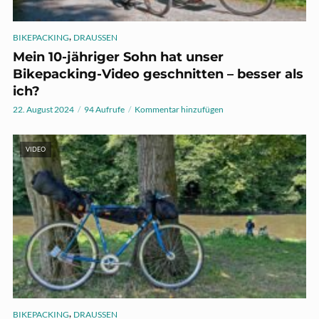
,
BIKEPACKING
DRAUSSEN
Mein 10-jähriger Sohn hat unser
Bikepacking-Video geschnitten – besser als
ich?
22. August 2024
94 Aufrufe
Kommentar hinzufügen
VIDEO
,
BIKEPACKING
DRAUSSEN