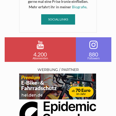
gerne mal eine Prise Ironie einfließen.
Mehr erfahrt ihr in meiner
Biografie
.
SOCIAL LINKS
4.200
880
Abonnenten
Followers
WERBUNG / PARTNER