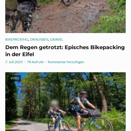
,
,
BIKEPACKING
DRAUSSEN
GRAVEL
Dem Regen getrotzt: Episches Bikepacking
in der Eifel
7. Juli 2025
78 Aufrufe
Kommentar hinzufügen
VIDEO