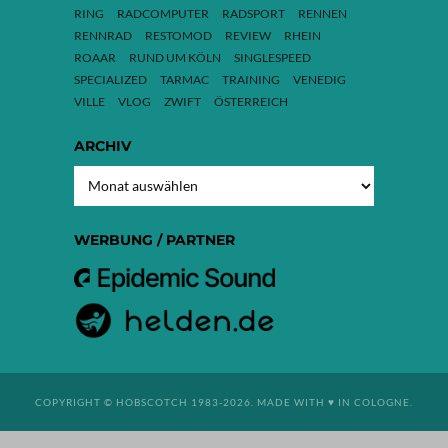
RING
RADCOMPUTER
RADSPORT
RENNEN
RENNRAD
RESTOMOD
REVIEW
RHEIN
ROAAR
RUND UM KÖLN
SINGLESPEED
SPECIALIZED
TARMAC
TRAINING
VENEDIG
VILLE
VLOG
ZWIFT
ÖSTERREICH
ARCHIV
ARCHIV
WERBUNG / PARTNER
COPYRIGHT © HOBSCOTCH 1983-2026. MADE WITH ♥ IN COLOGNE.