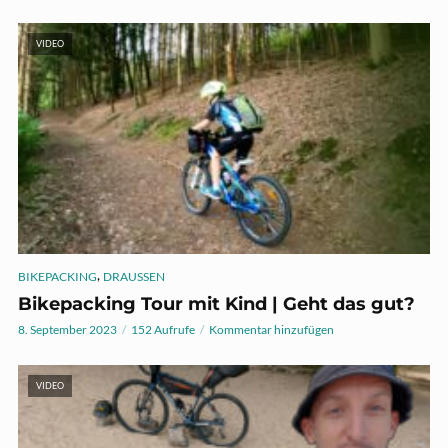
VIDEO
,
BIKEPACKING
DRAUSSEN
Bikepacking Tour mit Kind | Geht das gut?
8. September 2023
152 Aufrufe
Kommentar hinzufügen
VIDEO