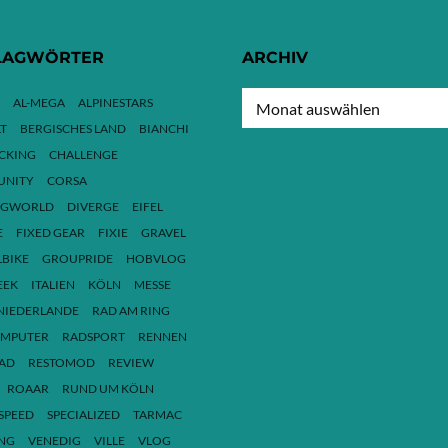
LAGWÖRTER
ARCHIV
ARCHIV
AL-MEGA
ALPINESTARS
T
BERGISCHES LAND
BIANCHI
ACKING
CHALLENGE
NITY
CORSA
NGWORLD
DIVERGE
EIFEL
E
FIXED GEAR
FIXIE
GRAVEL
LBIKE
GROUPRIDE
HOBVLOG
EEK
ITALIEN
KÖLN
MESSE
NIEDERLANDE
RAD AM RING
MPUTER
RADSPORT
RENNEN
AD
RESTOMOD
REVIEW
ROAAR
RUND UM KÖLN
SPEED
SPECIALIZED
TARMAC
ING
VENEDIG
VILLE
VLOG