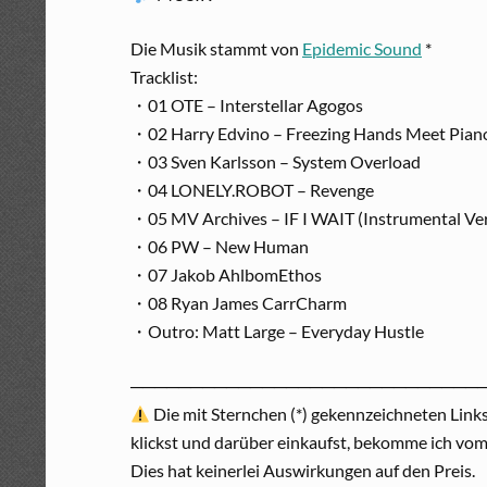
Die Musik stammt von
Epidemic Sound
*
Tracklist:
・01 OTE – Interstellar Agogos
・02 Harry Edvino – Freezing Hands Meet Pian
・03 Sven Karlsson – System Overload
・04 LONELY.ROBOT – Revenge
・05 MV Archives – IF I WAIT (Instrumental Ve
・06 PW – New Human
・07 Jakob AhlbomEthos
・08 Ryan James CarrCharm
・Outro: Matt Large – Everyday Hustle
─────────────────────────────
Die mit Sternchen (*) gekennzeichneten Links
klickst und darüber einkaufst, bekomme ich vom
Dies hat keinerlei Auswirkungen auf den Preis.