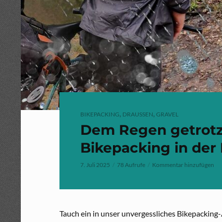
,
,
BIKEPACKING
DRAUSSEN
GRAVEL
Dem Regen getrotz
Bikepacking in der 
7. Juli 2025
78 Aufrufe
Kommentar hinzufügen
Tauch ein in unser unvergessliches Bikepacking-