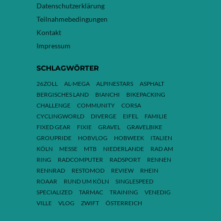
Datenschutzerklärung
Teilnahmebedingungen
Kontakt
Impressum
SCHLAGWÖRTER
26ZOLL
AL-MEGA
ALPINESTARS
ASPHALT
BERGISCHES LAND
BIANCHI
BIKEPACKING
CHALLENGE
COMMUNITY
CORSA
CYCLINGWORLD
DIVERGE
EIFEL
FAMILIE
FIXED GEAR
FIXIE
GRAVEL
GRAVELBIKE
GROUPRIDE
HOBVLOG
HOBWEEK
ITALIEN
KÖLN
MESSE
MTB
NIEDERLANDE
RAD AM
RING
RADCOMPUTER
RADSPORT
RENNEN
RENNRAD
RESTOMOD
REVIEW
RHEIN
ROAAR
RUND UM KÖLN
SINGLESPEED
SPECIALIZED
TARMAC
TRAINING
VENEDIG
VILLE
VLOG
ZWIFT
ÖSTERREICH