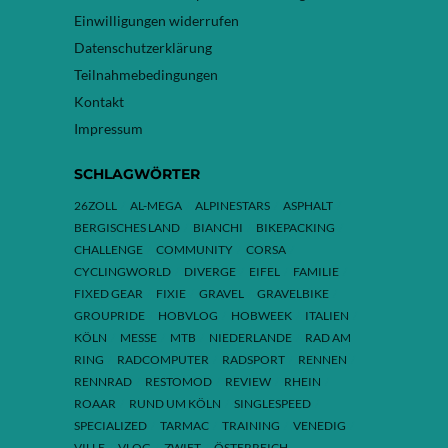
Einwilligungen widerrufen
Datenschutzerklärung
Teilnahmebedingungen
Kontakt
Impressum
SCHLAGWÖRTER
26ZOLL
AL-MEGA
ALPINESTARS
ASPHALT
BERGISCHES LAND
BIANCHI
BIKEPACKING
CHALLENGE
COMMUNITY
CORSA
CYCLINGWORLD
DIVERGE
EIFEL
FAMILIE
FIXED GEAR
FIXIE
GRAVEL
GRAVELBIKE
GROUPRIDE
HOBVLOG
HOBWEEK
ITALIEN
KÖLN
MESSE
MTB
NIEDERLANDE
RAD AM
RING
RADCOMPUTER
RADSPORT
RENNEN
RENNRAD
RESTOMOD
REVIEW
RHEIN
ROAAR
RUND UM KÖLN
SINGLESPEED
SPECIALIZED
TARMAC
TRAINING
VENEDIG
VILLE
VLOG
ZWIFT
ÖSTERREICH