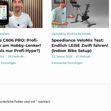
VIDEO
,
EVIEWS
DRINNEN
TESTS & REVIEWS
 C606 PRO: Profi-
Speediance VeloNix Test:
k am Hobby-Lenker!
Endlich LEISE Zwift fahren!
ls nur Profi-Hype?)
(Indoor Bike Setup)
026
393 Aufrufe
12. Januar 2026
87 Aufrufe
 hinzufügen
Kommentar hinzufügen
orderliche Felder sind mit
*
markiert