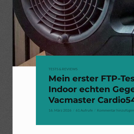
TESTS & REVIEWS
Mein erster FTP-Tes
Indoor echten Geg
Vacmaster Cardio54
16. März 2026
61 Aufrufe
Kommentar hinzufüge