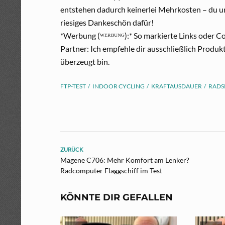
entstehen dadurch keinerlei Mehrkosten – du un
riesiges Dankeschön dafür!
*Werbung (ᵂᴱᴿᴮᵁᴺᴳ):* So markierte Links oder Cod
Partner: Ich empfehle dir ausschließlich Produk
überzeugt bin.
FTP-TEST
INDOOR CYCLING
KRAFTAUSDAUER
RADS
ZURÜCK
Magene C706: Mehr Komfort am Lenker?
Radcomputer Flaggschiff im Test
KÖNNTE DIR GEFALLEN