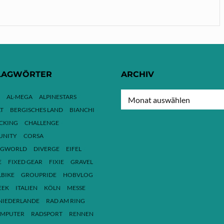
LAGWÖRTER
ARCHIV
ARCHIV
AL-MEGA
ALPINESTARS
T
BERGISCHES LAND
BIANCHI
ACKING
CHALLENGE
NITY
CORSA
NGWORLD
DIVERGE
EIFEL
E
FIXED GEAR
FIXIE
GRAVEL
LBIKE
GROUPRIDE
HOBVLOG
EEK
ITALIEN
KÖLN
MESSE
NIEDERLANDE
RAD AM RING
MPUTER
RADSPORT
RENNEN