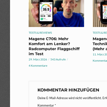
VIDEO
VIDEO
TESTS & REVIEWS
TESTS & R
Magene C706: Mehr
Magene
Komfort am Lenker?
Techni
Radcomputer Flaggschiff
(Mehr a
im Test
11. März 2
29. März 2026
543 Aufrufe
Kommentar
4 Kommentare
KOMMENTAR HINZUFÜGEN
Deine E-Mail-Adresse wird nicht veröffentlicht.
Erf
Kommentar
*