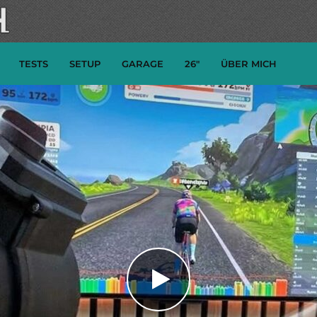
TESTS
SETUP
GARAGE
26″
ÜBER MICH