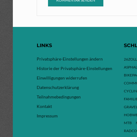
LINKS
SCH
Privatsphäre-Einstellungen ändern
26ZOLL
ASPHAL
Historie der Privatsphäre-Einstellungen
BIKEP
Einwilligungen widerrufen
COMMU
Datenschutzerklärung
CYCLI
Teilnahmebedingungen
FAMILI
Kontakt
GRAVE
HOBW
Impressum
MTB
RADCO