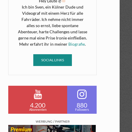
Hey Leute ✌
Ich bin Sven, ein Kölner Dude und
Videograf mit einem Herz für alle
Fahrräder. Ich nehme nicht immer
alles so ernst, liebe spontane
Abenteuer, harte Challenges und lasse
gerne mal eine Prise Ironie einfließen.
Mehr erfahrt ihr in meiner
Biografie
.
SOCIAL LINKS
4.200
880
Abonnenten
Followers
WERBUNG / PARTNER