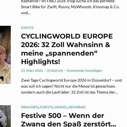
Radfahrer? Im FIBO 2026 Vlog suche ich das perfekte
Smart Bike für Zwift, Rouvy, MyWhoosh, Kinomap & Co.
und...
EVENTS
CYCLINGWORLD EUROPE
2026: 32 Zoll Wahnsinn &
meine „spannenden“
Highlights!
25. März 2026
35 Aufrufe
Kommentar hinzufügen
Zwei Tage Cyclingworld Europe 2026 in Düsseldorf – und
was soll ich sagen? Nicht nur die Messe ist gewachsen,
sondern auch die Laufräder: 32 Zoll ist das Thema der...
,
,
,
DRAUSSEN
EVENTS
GRAVEL
RENNRAD
Festive 500 – Wenn der
Zwang den Spaß zerstört…