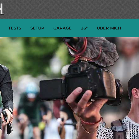
TESTS
SETUP
GARAGE
26″
ÜBER MICH