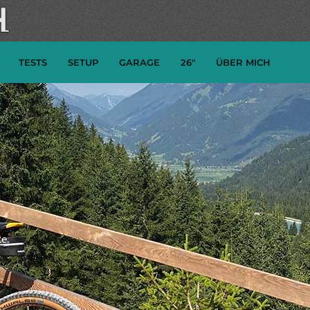
TESTS
SETUP
GARAGE
26″
ÜBER MICH
e.