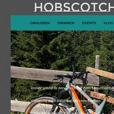
DRAUSSEN
DRINNEN
EVENTS
VLOG
Immer schön in den Dreck mit dem Mountainbik
Vielleicht auch bald mal mit nem Enduro.
Hätte ich auf jeden Fall auch Bock drauf.