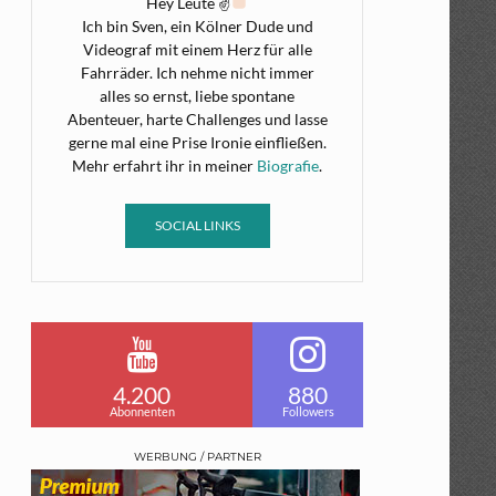
Hey Leute ✌
Ich bin Sven, ein Kölner Dude und
Videograf mit einem Herz für alle
Fahrräder. Ich nehme nicht immer
alles so ernst, liebe spontane
Abenteuer, harte Challenges und lasse
gerne mal eine Prise Ironie einfließen.
Mehr erfahrt ihr in meiner
Biografie
.
SOCIAL LINKS
4.200
880
Abonnenten
Followers
WERBUNG / PARTNER