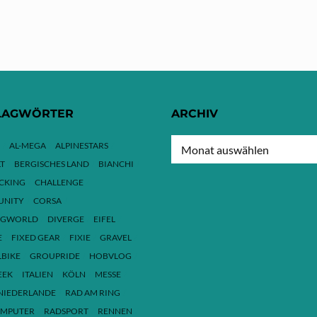
LAGWÖRTER
ARCHIV
ARCHIV
AL-MEGA
ALPINESTARS
T
BERGISCHES LAND
BIANCHI
ACKING
CHALLENGE
NITY
CORSA
NGWORLD
DIVERGE
EIFEL
E
FIXED GEAR
FIXIE
GRAVEL
LBIKE
GROUPRIDE
HOBVLOG
EEK
ITALIEN
KÖLN
MESSE
NIEDERLANDE
RAD AM RING
MPUTER
RADSPORT
RENNEN