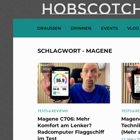
DRAUSSEN
DRINNEN
EVENTS
VLOG
SCHLAGWORT - MAGENE
VIDEO
VIDEO
TESTS & REVIEWS
TESTS & R
Magene C706: Mehr
Magene
Komfort am Lenker?
Techni
Radcomputer Flaggschiff
(Mehr a
im Test
11. März 2