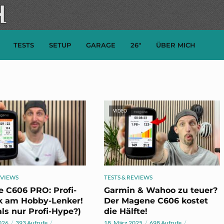
TESTS
SETUP
GARAGE
26″
ÜBER MICH
VIDEO
EVIEWS
TESTS & REVIEWS
 C606 PRO: Profi-
Garmin & Wahoo zu teuer?
k am Hobby-Lenker!
Der Magene C606 kostet
ls nur Profi-Hype?)
die Hälfte!
026
393 Aufrufe
18. März 2025
698 Aufrufe