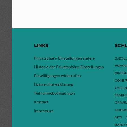
LINKS
SCH
Privatsphäre-Einstellungen ändern
26ZOLL
ASPHAL
Historie der Privatsphäre-Einstellungen
BIKEP
Einwilligungen widerrufen
COMMU
Datenschutzerklärung
CYCLI
Teilnahmebedingungen
FAMILI
Kontakt
GRAVE
HOBW
Impressum
MTB
RADCO