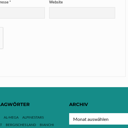
dresse
*
Website
LAGWÖRTER
ARCHIV
ARCHIV
AL-MEGA
ALPINESTARS
T
BERGISCHES LAND
BIANCHI