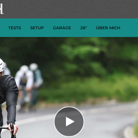
TESTS
SETUP
GARAGE
26″
ÜBER MICH