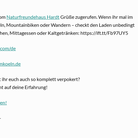
vom
Naturfreundehaus Hardt
Grüße zugerufen. Wenn ihr mal im
eln, Mountainbiken oder Wandern – checkt den Laden unbedingt
chen, Mittagessen oder Kaltgetränken: https://ift.tt/Fb97UY5
.com/de
mkoeln.de
 ihr euch auch so komplett verpokert?
nt auf deine Erfahrung!
sen!
─