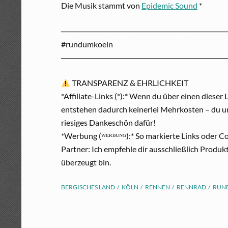
Die Musik stammt von
Epidemic Sound
*
─────────────────────────────
#rundumkoeln
─────────────────────────────
TRANSPARENZ & EHRLICHKEIT
*Affiliate-Links (*):* Wenn du über einen dieser
entstehen dadurch keinerlei Mehrkosten – du un
riesiges Dankeschön dafür!
*Werbung (ᵂᴱᴿᴮᵁᴺᴳ):* So markierte Links oder Cod
Partner: Ich empfehle dir ausschließlich Produk
überzeugt bin.
BERGISCHES LAND
KÖLN
RENNEN
RENNRAD
RUN