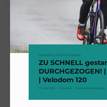
,
,
DRAUSSEN
EVENTS
RENNRAD
ZU SCHNELL gestart
DURCHGEZOGEN! | 
| Velodom 120
31. Mai 2026
22 Aufrufe
Kommentar hinzufügen