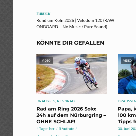
ZURÜCK
Rund um Köln 2026 | Velodom 120 (RAW
ONBOARD – No Music / Pure Sound)
KÖNNTE DIR GEFALLEN
VIDEO
VIDEO
,
DRAUSSEN
RENNRAD
DRAUSSE
Rad am Ring 2026 Solo:
Papa, 
24h auf dem Nürburgring –
100 km
OHNE SCHLAF!
Tipps f
4 Tagen her
5 Aufrufe
30. Juni 2