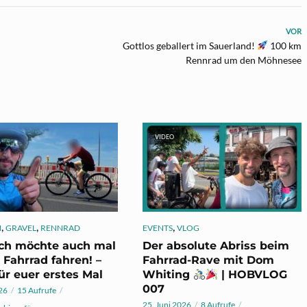
VOR
Gottlos geballert im Sauerland!
100 km
Rennrad um den Möhnesee
VIDEO
,
,
,
N
GRAVEL
RENNRAD
EVENTS
VLOG
ich möchte auch mal
Der absolute Abriss beim
 Fahrrad fahren! –
Fahrrad-Rave mit Dom
ür euer erstes Mal
Whiting
| HOBVLOG
007
026
15 Aufrufe
25. Juni 2026
8 Aufrufe