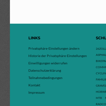
LINKS
SCH
Privatsphäre-Einstellungen ändern
26ZOLL
ASPHAL
Historie der Privatsphäre-Einstellungen
BIKEP
Einwilligungen widerrufen
COMMU
Datenschutzerklärung
CYCLI
Teilnahmebedingungen
FAMILI
Kontakt
GRAVE
HOBW
Impressum
MTB
RADCO