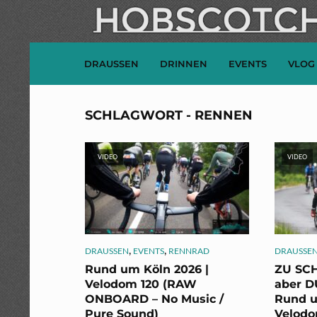
DRAUSSEN
DRINNEN
EVENTS
VLOG
SCHLAGWORT - RENNEN
VIDEO
VIDEO
,
,
DRAUSSEN
EVENTS
RENNRAD
DRAUSSE
Rund um Köln 2026 |
ZU SCH
Velodom 120 (RAW
aber 
ONBOARD – No Music /
Rund u
Pure Sound)
Velodo