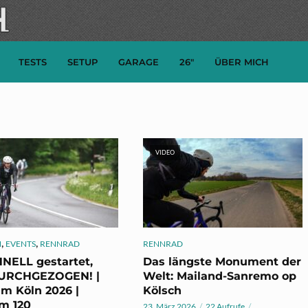
TESTS
SETUP
GARAGE
26″
ÜBER MICH
VIDEO
,
,
N
EVENTS
RENNRAD
RENNRAD
NELL gestartet,
Das längste Monument der
DURCHGEZOGEN! |
Welt: Mailand-Sanremo op
m Köln 2026 |
Kölsch
m 120
23. März 2026
22 Aufrufe