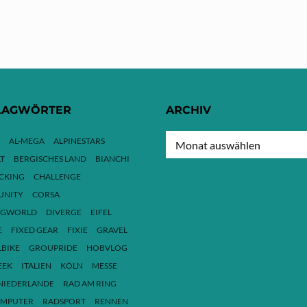
LAGWÖRTER
ARCHIV
ARCHIV
AL-MEGA
ALPINESTARS
T
BERGISCHES LAND
BIANCHI
ACKING
CHALLENGE
NITY
CORSA
NGWORLD
DIVERGE
EIFEL
E
FIXED GEAR
FIXIE
GRAVEL
LBIKE
GROUPRIDE
HOBVLOG
EEK
ITALIEN
KÖLN
MESSE
NIEDERLANDE
RAD AM RING
MPUTER
RADSPORT
RENNEN