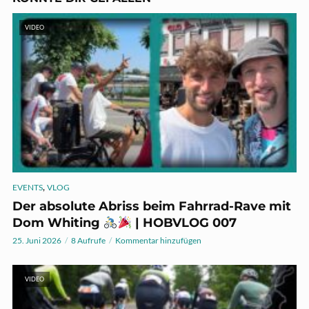
VIDEO
,
EVENTS
VLOG
Der absolute Abriss beim Fahrrad-Rave mit
Dom Whiting
| HOBVLOG 007
25. Juni 2026
8 Aufrufe
Kommentar hinzufügen
VIDEO