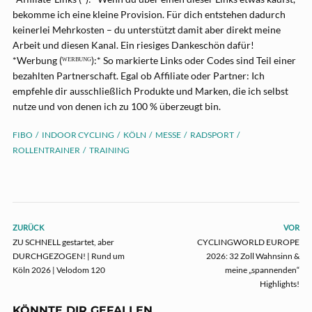
bekomme ich eine kleine Provision. Für dich entstehen dadurch
keinerlei Mehrkosten – du unterstützt damit aber direkt meine
Arbeit und diesen Kanal. Ein riesiges Dankeschön dafür!
*Werbung (ᵂᴱᴿᴮᵁᴺᴳ):* So markierte Links oder Codes sind Teil einer
bezahlten Partnerschaft. Egal ob Affiliate oder Partner: Ich
empfehle dir ausschließlich Produkte und Marken, die ich selbst
nutze und von denen ich zu 100 % überzeugt bin.
FIBO
INDOOR CYCLING
KÖLN
MESSE
RADSPORT
ROLLENTRAINER
TRAINING
ZURÜCK
VOR
ZU SCHNELL gestartet, aber
CYCLINGWORLD EUROPE
DURCHGEZOGEN! | Rund um
2026: 32 Zoll Wahnsinn &
Köln 2026 | Velodom 120
meine „spannenden“
Highlights!
KÖNNTE DIR GEFALLEN