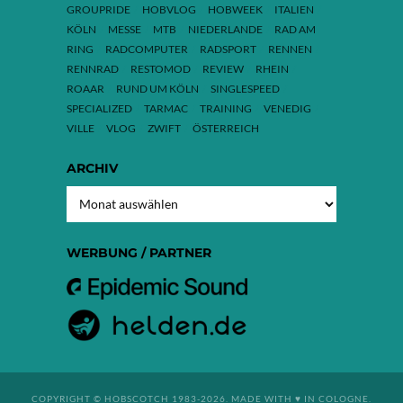
GROUPRIDE
HOBVLOG
HOBWEEK
ITALIEN
KÖLN
MESSE
MTB
NIEDERLANDE
RAD AM
RING
RADCOMPUTER
RADSPORT
RENNEN
RENNRAD
RESTOMOD
REVIEW
RHEIN
ROAAR
RUND UM KÖLN
SINGLESPEED
SPECIALIZED
TARMAC
TRAINING
VENEDIG
VILLE
VLOG
ZWIFT
ÖSTERREICH
ARCHIV
ARCHIV
WERBUNG / PARTNER
COPYRIGHT © HOBSCOTCH 1983-2026. MADE WITH ♥ IN COLOGNE.