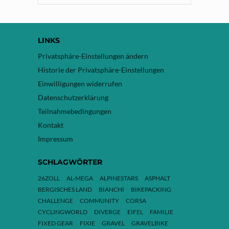
LINKS
Privatsphäre-Einstellungen ändern
Historie der Privatsphäre-Einstellungen
Einwilligungen widerrufen
Datenschutzerklärung
Teilnahmebedingungen
Kontakt
Impressum
SCHLAGWÖRTER
26ZOLL
AL-MEGA
ALPINESTARS
ASPHALT
BERGISCHES LAND
BIANCHI
BIKEPACKING
CHALLENGE
COMMUNITY
CORSA
CYCLINGWORLD
DIVERGE
EIFEL
FAMILIE
FIXED GEAR
FIXIE
GRAVEL
GRAVELBIKE