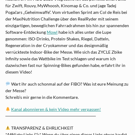
für Zwift, Rouvy, MyWhoosh, Kinomap & Co. und jage Tadej
Pogačars „Geheimwaffe“. Vom virtuellen Sprint am Col de Reis bei
der MaxiNutrition Challenge über den RealRyder mit seinem
einzigartigen, beweglichen Fahrradrahmen bis hin zur spannenden
Software-Entdeckung
Mowl
habe ich alles unter die Lupe
genommen: ISO-Drinks, Protein-Shakes, Riegel, Datteln,
Regeneration in der Cryokammer und das designmäßig
verrückteste Indoor-Bike der Messe. Wie sich das ZYCLE Zbike
Infinity sowie das Wattbike im Test schlagen und warum ich
dazwischen fast nur Spinning-Bikes gefunden habe, erfahrt ihr in
diesem Video!
Wart ihr auch schonmal auf der FIBO? Was ist eure Meinung zu
der Messe?
Schreib’s mir gerne in die Kommentare.
Kanal abonnieren & kein Video mehr verpassen!
──────────────────────────────
TRANSPARENZ & EHRLICHKEIT
*Affiliate-Links (*):* Wenn du über einen dieser Links etwas kaufst,