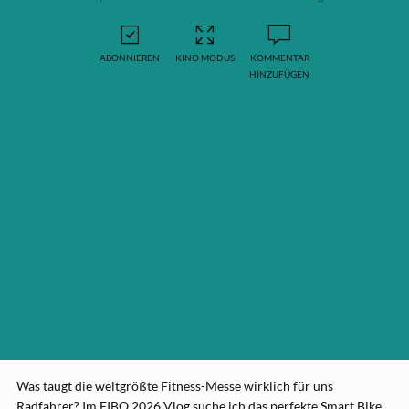
ABONNIEREN
KINO MODUS
KOMMENTAR
HINZUFÜGEN
Was taugt die weltgrößte Fitness-Messe wirklich für uns
Radfahrer? Im FIBO 2026 Vlog suche ich das perfekte Smart Bike