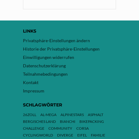
LINKS
Privatsphäre-Einstellungen ändern
Historie der Privatsphäre-Einstellungen
Einwilligungen widerrufen
Datenschutzerklärung
Teilnahmebedingungen
Kontakt
Impressum
SCHLAGWÖRTER
26ZOLL
AL-MEGA
ALPINESTARS
ASPHALT
BERGISCHES LAND
BIANCHI
BIKEPACKING
CHALLENGE
COMMUNITY
CORSA
CYCLINGWORLD
DIVERGE
EIFEL
FAMILIE