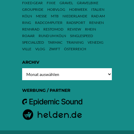
FIXED GEAR
FIXIE
GRAVEL
GRAVELBIKE
GROUPRIDE
HOBVLOG
HOBWEEK
ITALIEN
KÖLN
MESSE
MTB
NIEDERLANDE
RAD AM
RING
RADCOMPUTER
RADSPORT
RENNEN
RENNRAD
RESTOMOD
REVIEW
RHEIN
ROAAR
RUND UM KÖLN
SINGLESPEED
SPECIALIZED
TARMAC
TRAINING
VENEDIG
VILLE
VLOG
ZWIFT
ÖSTERREICH
ARCHIV
ARCHIV
WERBUNG / PARTNER