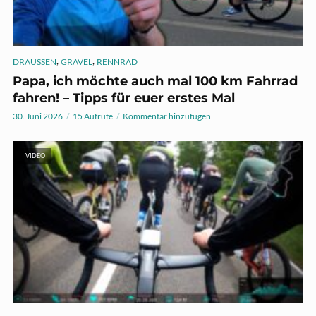
,
,
DRAUSSEN
GRAVEL
RENNRAD
Papa, ich möchte auch mal 100 km Fahrrad
fahren! – Tipps für euer erstes Mal
30. Juni 2026
15 Aufrufe
Kommentar hinzufügen
VIDEO