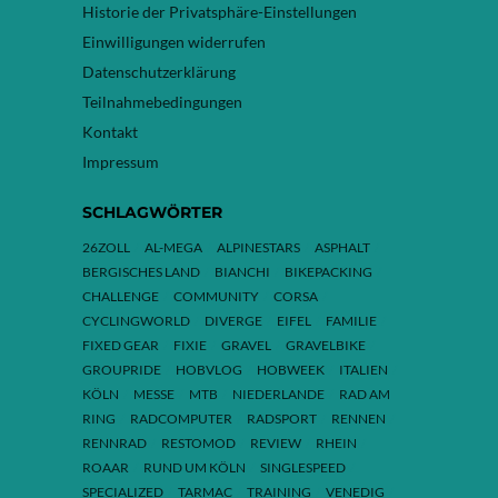
Historie der Privatsphäre-Einstellungen
Einwilligungen widerrufen
Datenschutzerklärung
Teilnahmebedingungen
Kontakt
Impressum
SCHLAGWÖRTER
26ZOLL
AL-MEGA
ALPINESTARS
ASPHALT
BERGISCHES LAND
BIANCHI
BIKEPACKING
CHALLENGE
COMMUNITY
CORSA
CYCLINGWORLD
DIVERGE
EIFEL
FAMILIE
FIXED GEAR
FIXIE
GRAVEL
GRAVELBIKE
GROUPRIDE
HOBVLOG
HOBWEEK
ITALIEN
KÖLN
MESSE
MTB
NIEDERLANDE
RAD AM
RING
RADCOMPUTER
RADSPORT
RENNEN
RENNRAD
RESTOMOD
REVIEW
RHEIN
ROAAR
RUND UM KÖLN
SINGLESPEED
SPECIALIZED
TARMAC
TRAINING
VENEDIG