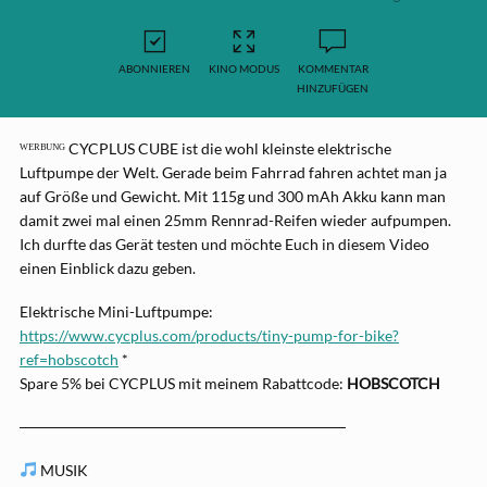
ABONNIEREN
KINO MODUS
KOMMENTAR
HINZUFÜGEN
ᵂᴱᴿᴮᵁᴺᴳ CYCPLUS CUBE ist die wohl kleinste elektrische
Luftpumpe der Welt. Gerade beim Fahrrad fahren achtet man ja
auf Größe und Gewicht. Mit 115g und 300 mAh Akku kann man
damit zwei mal einen 25mm Rennrad-Reifen wieder aufpumpen.
Ich durfte das Gerät testen und möchte Euch in diesem Video
einen Einblick dazu geben.
Elektrische Mini-Luftpumpe:
https://www.cycplus.com/products/tiny-pump-for-bike?
ref=hobscotch
*
Spare 5% bei CYCPLUS mit meinem Rabattcode:
HOBSCOTCH
──────────────────────────────
MUSIK