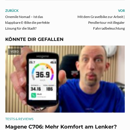
ZURÜCK
VOR
Onemile Nomad – Ist das
Mit dem Gravelbike zur Arbeit |
klappbare E-Bike die perfekte
Pendlertour mit illegaler
Lösung für die Stadt?
Fahrradbeleuchtung
KÖNNTE DIR GEFALLEN
VIDEO
TESTS & REVIEWS
Magene C706: Mehr Komfort am Lenker?