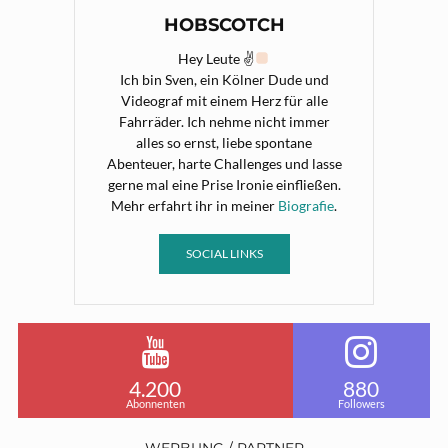
HOBSCOTCH
Hey Leute ✌
Ich bin Sven, ein Kölner Dude und
Videograf mit einem Herz für alle
Fahrräder. Ich nehme nicht immer
alles so ernst, liebe spontane
Abenteuer, harte Challenges und lasse
gerne mal eine Prise Ironie einfließen.
Mehr erfahrt ihr in meiner
Biografie
.
SOCIAL LINKS
4.200
880
Abonnenten
Followers
WERBUNG / PARTNER