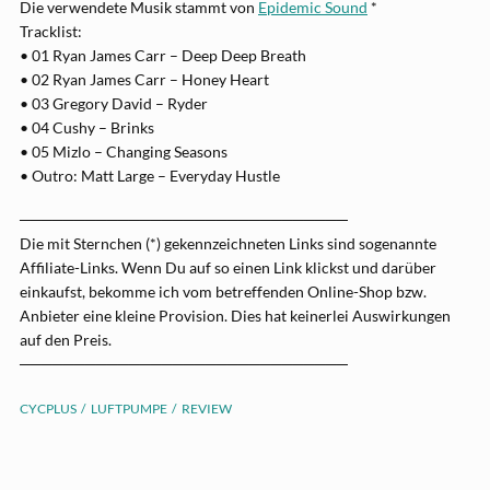
Die verwendete Musik stammt von
Epidemic Sound
*
Tracklist:
• 01 Ryan James Carr – Deep Deep Breath
• 02 Ryan James Carr – Honey Heart
• 03 Gregory David – Ryder
• 04 Cushy – Brinks
• 05 Mizlo – Changing Seasons
• Outro: Matt Large – Everyday Hustle
──────────────────────────────
Die mit Sternchen (*) gekennzeichneten Links sind sogenannte
Affiliate-Links. Wenn Du auf so einen Link klickst und darüber
einkaufst, bekomme ich vom betreffenden Online-Shop bzw.
Anbieter eine kleine Provision. Dies hat keinerlei Auswirkungen
auf den Preis.
──────────────────────────────
CYCPLUS
LUFTPUMPE
REVIEW