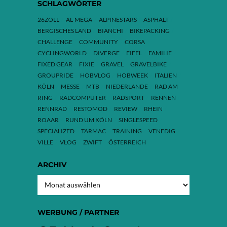
SCHLAGWÖRTER
26ZOLL
AL-MEGA
ALPINESTARS
ASPHALT
BERGISCHES LAND
BIANCHI
BIKEPACKING
CHALLENGE
COMMUNITY
CORSA
CYCLINGWORLD
DIVERGE
EIFEL
FAMILIE
FIXED GEAR
FIXIE
GRAVEL
GRAVELBIKE
GROUPRIDE
HOBVLOG
HOBWEEK
ITALIEN
KÖLN
MESSE
MTB
NIEDERLANDE
RAD AM
RING
RADCOMPUTER
RADSPORT
RENNEN
RENNRAD
RESTOMOD
REVIEW
RHEIN
ROAAR
RUND UM KÖLN
SINGLESPEED
SPECIALIZED
TARMAC
TRAINING
VENEDIG
VILLE
VLOG
ZWIFT
ÖSTERREICH
ARCHIV
ARCHIV
WERBUNG / PARTNER