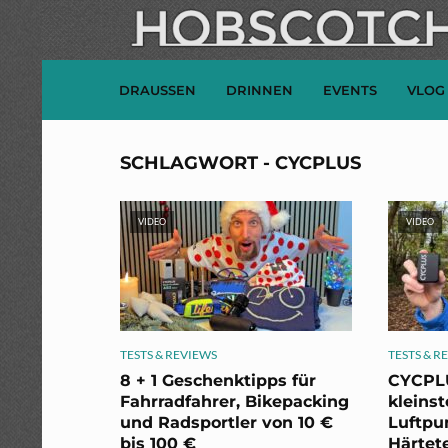
DRAUSSEN
DRINNEN
EVENTS
VLOG
SCHLAGWORT - CYCPLUS
VIDEO
VIDEO
TESTS & REVIEWS
TESTS & R
8 + 1 Geschenktipps für
CYCPLU
Fahrradfahrer, Bikepacking
kleinst
und Radsportler von 10 €
Luftpu
bis 100 €
Härtete