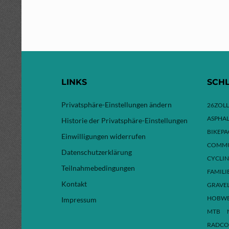
LINKS
SCH
Privatsphäre-Einstellungen ändern
26ZOLL
ASPHAL
Historie der Privatsphäre-Einstellungen
BIKEP
Einwilligungen widerrufen
COMMU
Datenschutzerklärung
CYCLI
Teilnahmebedingungen
FAMILI
Kontakt
GRAVE
HOBW
Impressum
MTB
RADCO