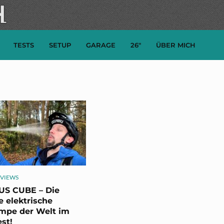
TESTS
SETUP
GARAGE
26″
ÜBER MICH
EVIEWS
S CUBE – Die
e elektrische
mpe der Welt im
st!