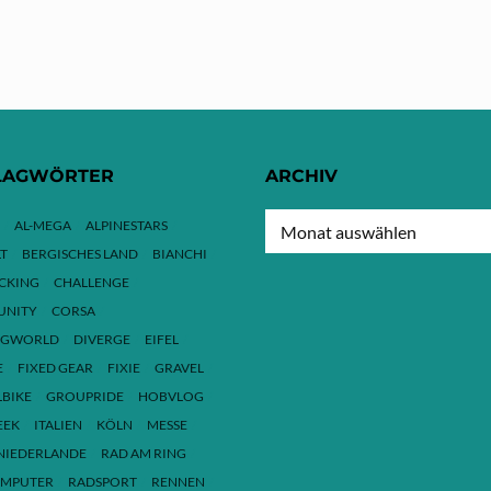
LAGWÖRTER
ARCHIV
ARCHIV
AL-MEGA
ALPINESTARS
T
BERGISCHES LAND
BIANCHI
ACKING
CHALLENGE
NITY
CORSA
NGWORLD
DIVERGE
EIFEL
E
FIXED GEAR
FIXIE
GRAVEL
LBIKE
GROUPRIDE
HOBVLOG
EEK
ITALIEN
KÖLN
MESSE
NIEDERLANDE
RAD AM RING
MPUTER
RADSPORT
RENNEN