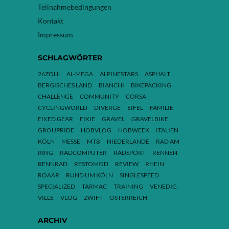
Teilnahmebedingungen
Kontakt
Impressum
SCHLAGWÖRTER
26ZOLL
AL-MEGA
ALPINESTARS
ASPHALT
BERGISCHES LAND
BIANCHI
BIKEPACKING
CHALLENGE
COMMUNITY
CORSA
CYCLINGWORLD
DIVERGE
EIFEL
FAMILIE
FIXED GEAR
FIXIE
GRAVEL
GRAVELBIKE
GROUPRIDE
HOBVLOG
HOBWEEK
ITALIEN
KÖLN
MESSE
MTB
NIEDERLANDE
RAD AM
RING
RADCOMPUTER
RADSPORT
RENNEN
RENNRAD
RESTOMOD
REVIEW
RHEIN
ROAAR
RUND UM KÖLN
SINGLESPEED
SPECIALIZED
TARMAC
TRAINING
VENEDIG
VILLE
VLOG
ZWIFT
ÖSTERREICH
ARCHIV