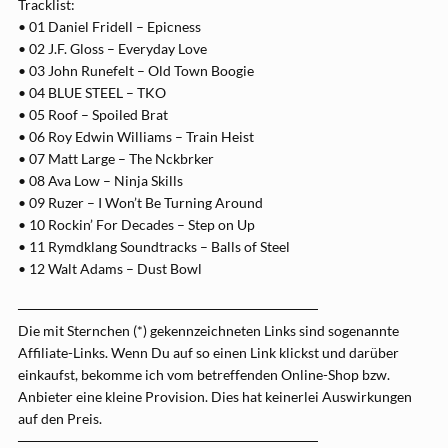
Tracklist:
• 01 Daniel Fridell – Epicness
• 02 J.F. Gloss – Everyday Love
• 03 John Runefelt – Old Town Boogie
• 04 BLUE STEEL – TKO
• 05 Roof – Spoiled Brat
• 06 Roy Edwin Williams – Train Heist
• 07 Matt Large – The Nckbrker
• 08 Ava Low – Ninja Skills
• 09 Ruzer – I Won’t Be Turning Around
• 10 Rockin’ For Decades – Step on Up
• 11 Rymdklang Soundtracks – Balls of Steel
• 12 Walt Adams – Dust Bowl
──────────────────────────────
Die mit Sternchen (*) gekennzeichneten Links sind sogenannte
Affiliate-Links. Wenn Du auf so einen Link klickst und darüber
einkaufst, bekomme ich vom betreffenden Online-Shop bzw.
Anbieter eine kleine Provision. Dies hat keinerlei Auswirkungen
auf den Preis.
──────────────────────────────