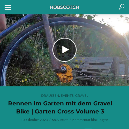
,
,
DRAUSSEN
EVENTS
GRAVEL
Rennen im Garten mit dem Gravel
Bike | Garten Cross Volume 3
10. Oktober 2023
68 Aufrufe
Kommentar hinzufügen