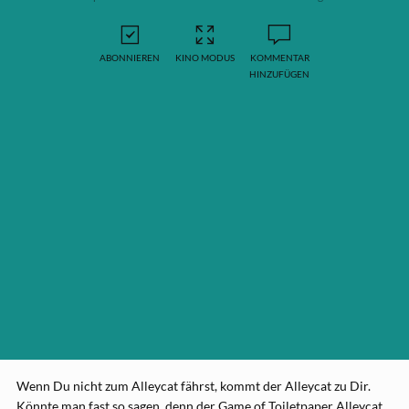
ABONNIEREN
KINO MODUS
KOMMENTAR
HINZUFÜGEN
Wenn Du nicht zum Alleycat fährst, kommt der Alleycat zu Dir.
Könnte man fast so sagen, denn der Game of Toiletpaper Alleycat