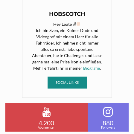
HOBSCOTCH
Hey Leute ✌
Ich bin Sven, ein Kölner Dude und
Videograf mit einem Herz für alle
Fahrräder. Ich nehme nicht immer
alles so ernst, liebe spontane
Abenteuer, harte Challenges und lasse
gerne mal eine Prise Ironie einfließen.
Mehr erfahrt ihr in meiner
Biografie
.
SOCIAL LINKS
4.200
880
Abonnenten
Followers