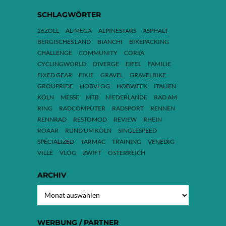
SCHLAGWÖRTER
26ZOLL
AL-MEGA
ALPINESTARS
ASPHALT
BERGISCHES LAND
BIANCHI
BIKEPACKING
CHALLENGE
COMMUNITY
CORSA
CYCLINGWORLD
DIVERGE
EIFEL
FAMILIE
FIXED GEAR
FIXIE
GRAVEL
GRAVELBIKE
GROUPRIDE
HOBVLOG
HOBWEEK
ITALIEN
KÖLN
MESSE
MTB
NIEDERLANDE
RAD AM
RING
RADCOMPUTER
RADSPORT
RENNEN
RENNRAD
RESTOMOD
REVIEW
RHEIN
ROAAR
RUND UM KÖLN
SINGLESPEED
SPECIALIZED
TARMAC
TRAINING
VENEDIG
VILLE
VLOG
ZWIFT
ÖSTERREICH
ARCHIV
ARCHIV
WERBUNG / PARTNER