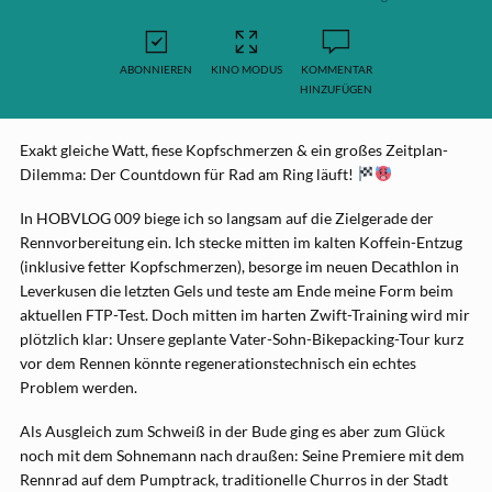
ABONNIEREN
KINO MODUS
KOMMENTAR
HINZUFÜGEN
Exakt gleiche Watt, fiese Kopfschmerzen & ein großes Zeitplan-
Dilemma: Der Countdown für Rad am Ring läuft!
In HOBVLOG 009 biege ich so langsam auf die Zielgerade der
Rennvorbereitung ein. Ich stecke mitten im kalten Koffein-Entzug
(inklusive fetter Kopfschmerzen), besorge im neuen Decathlon in
Leverkusen die letzten Gels und teste am Ende meine Form beim
aktuellen FTP-Test. Doch mitten im harten Zwift-Training wird mir
plötzlich klar: Unsere geplante Vater-Sohn-Bikepacking-Tour kurz
vor dem Rennen könnte regenerationstechnisch ein echtes
Problem werden.
Als Ausgleich zum Schweiß in der Bude ging es aber zum Glück
noch mit dem Sohnemann nach draußen: Seine Premiere mit dem
Rennrad auf dem Pumptrack, traditionelle Churros in der Stadt