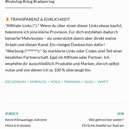
#hobvlog #vlog #radamring
──────────────────────────────
TRANSPARENZ & EHRLICHKEIT
*Affiliate-Links (*):* Wenn du über einen dieser Links etwas kaufst,
bekomme ich eine kleine Provision. Für dich entstehen dadurch
keinerlei Mehrkosten – du unterstützt damit aber direkt meine
Arbeit und diesen Kanal. Ein riesiges Dankeschön dafür!
*Werbung (ᵂᴱᴿᴮᵁᴺᴳ):* So markierte Links oder Codes sind Teil einer
bezahlten Partnerschaft. Egal ob Affiliate oder Partner: Ich
empfehle dir ausschließlich Produkte und Marken, die ich selbst
nutze und von denen ich zu 100 % überzeugt bin.
DECATHLON
HOBVLOG
KÖLN
TRAINING
VLOG
ZWIFT
ZURÜCK
VOR
Keine Klimaanlage, extreme
Wie geht es hier weiter?
Hitze & trotzdem
Ehrliche Zweifel vor Rad am