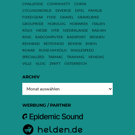
CHALLENGE
COMMUNITY
CORSA
CYCLINGWORLD
DIVERGE
EIFEL
FAMILIE
FIXED GEAR
FIXIE
GRAVEL
GRAVELBIKE
GROUPRIDE
HOBVLOG
HOBWEEK
ITALIEN
KÖLN
MESSE
MTB
NIEDERLANDE
RAD AM
RING
RADCOMPUTER
RADSPORT
RENNEN
RENNRAD
RESTOMOD
REVIEW
RHEIN
ROAAR
RUND UM KÖLN
SINGLESPEED
SPECIALIZED
TARMAC
TRAINING
VENEDIG
VILLE
VLOG
ZWIFT
ÖSTERREICH
ARCHIV
ARCHIV
WERBUNG / PARTNER