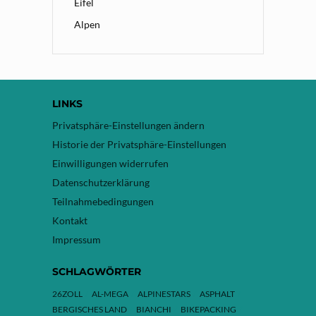
Eifel
Alpen
LINKS
Privatsphäre-Einstellungen ändern
Historie der Privatsphäre-Einstellungen
Einwilligungen widerrufen
Datenschutzerklärung
Teilnahmebedingungen
Kontakt
Impressum
SCHLAGWÖRTER
26ZOLL
AL-MEGA
ALPINESTARS
ASPHALT
BERGISCHES LAND
BIANCHI
BIKEPACKING