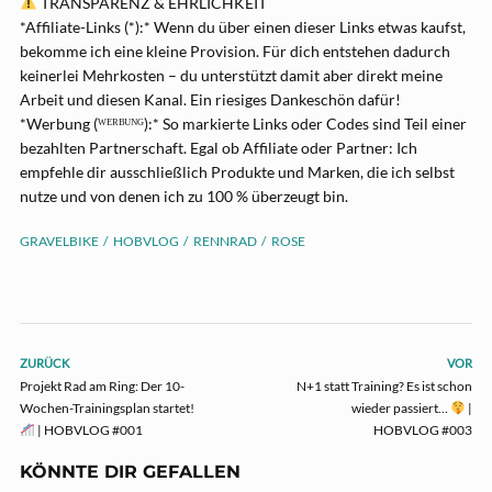
TRANSPARENZ & EHRLICHKEIT
*Affiliate-Links (*):* Wenn du über einen dieser Links etwas kaufst,
bekomme ich eine kleine Provision. Für dich entstehen dadurch
keinerlei Mehrkosten – du unterstützt damit aber direkt meine
Arbeit und diesen Kanal. Ein riesiges Dankeschön dafür!
*Werbung (ᵂᴱᴿᴮᵁᴺᴳ):* So markierte Links oder Codes sind Teil einer
bezahlten Partnerschaft. Egal ob Affiliate oder Partner: Ich
empfehle dir ausschließlich Produkte und Marken, die ich selbst
nutze und von denen ich zu 100 % überzeugt bin.
GRAVELBIKE
HOBVLOG
RENNRAD
ROSE
ZURÜCK
VOR
Projekt Rad am Ring: Der 10-
N+1 statt Training? Es ist schon
Wochen-Trainingsplan startet!
wieder passiert…
|
| HOBVLOG #001
HOBVLOG #003
KÖNNTE DIR GEFALLEN