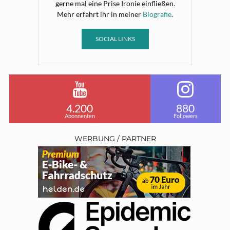
gerne mal eine Prise Ironie einfließen.
Mehr erfahrt ihr in meiner
Biografie
.
SOCIAL LINKS
4.200
880
Abonnenten
Followers
WERBUNG / PARTNER