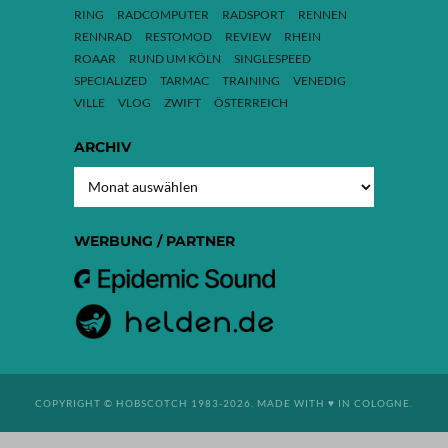
RING
RADCOMPUTER
RADSPORT
RENNEN
RENNRAD
RESTOMOD
REVIEW
RHEIN
ROAAR
RUND UM KÖLN
SINGLESPEED
SPECIALIZED
TARMAC
TRAINING
VENEDIG
VILLE
VLOG
ZWIFT
ÖSTERREICH
ARCHIV
ARCHIV
WERBUNG / PARTNER
COPYRIGHT © HOBSCOTCH 1983-2026. MADE WITH ♥ IN COLOGNE.