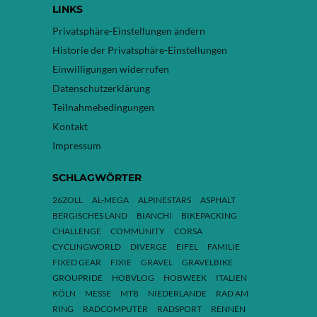
LINKS
Privatsphäre-Einstellungen ändern
Historie der Privatsphäre-Einstellungen
Einwilligungen widerrufen
Datenschutzerklärung
Teilnahmebedingungen
Kontakt
Impressum
SCHLAGWÖRTER
26ZOLL
AL-MEGA
ALPINESTARS
ASPHALT
BERGISCHES LAND
BIANCHI
BIKEPACKING
CHALLENGE
COMMUNITY
CORSA
CYCLINGWORLD
DIVERGE
EIFEL
FAMILIE
FIXED GEAR
FIXIE
GRAVEL
GRAVELBIKE
GROUPRIDE
HOBVLOG
HOBWEEK
ITALIEN
KÖLN
MESSE
MTB
NIEDERLANDE
RAD AM
RING
RADCOMPUTER
RADSPORT
RENNEN