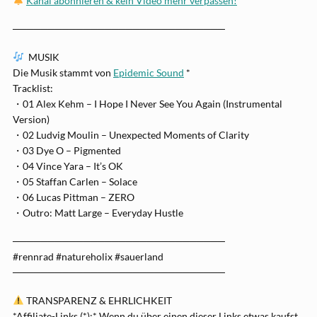
Kanal abonnieren & kein Video mehr verpassen!
──────────────────────────────
MUSIK
Die Musik stammt von
Epidemic Sound
*
Tracklist:
・01 Alex Kehm – I Hope I Never See You Again (Instrumental
Version)
・02 Ludvig Moulin – Unexpected Moments of Clarity
・03 Dye O – Pigmented
・04 Vince Yara – It’s OK
・05 Staffan Carlen – Solace
・06 Lucas Pittman – ZERO
・Outro: Matt Large – Everyday Hustle
──────────────────────────────
#rennrad #natureholix #sauerland
──────────────────────────────
TRANSPARENZ & EHRLICHKEIT
*Affiliate-Links (*):* Wenn du über einen dieser Links etwas kaufst,