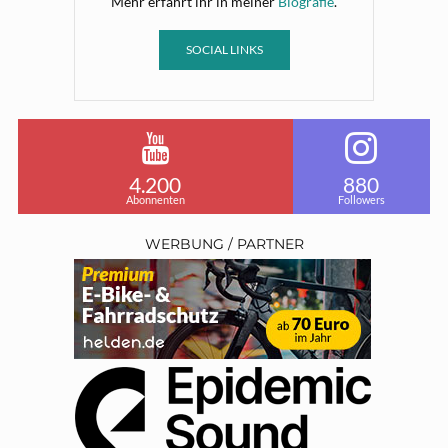
Mehr erfahrt ihr in meiner
Biografie
.
SOCIAL LINKS
4.200
880
Abonnenten
Followers
WERBUNG / PARTNER