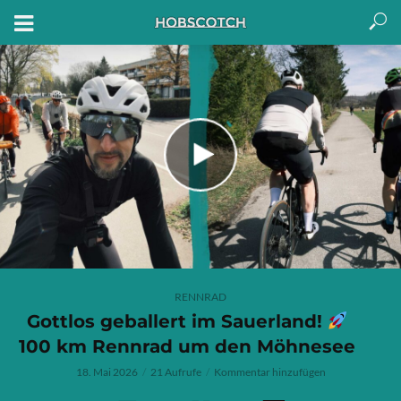
RENNRAD
Gottlos geballert im Sauerland!
100 km Rennrad um den Möhnesee
18. Mai 2026
21 Aufrufe
Kommentar hinzufügen