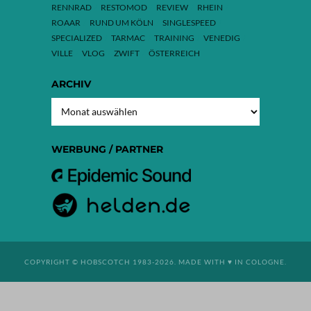
RENNRAD
RESTOMOD
REVIEW
RHEIN
ROAAR
RUND UM KÖLN
SINGLESPEED
SPECIALIZED
TARMAC
TRAINING
VENEDIG
VILLE
VLOG
ZWIFT
ÖSTERREICH
ARCHIV
ARCHIV
WERBUNG / PARTNER
COPYRIGHT © HOBSCOTCH 1983-2026. MADE WITH ♥ IN COLOGNE.