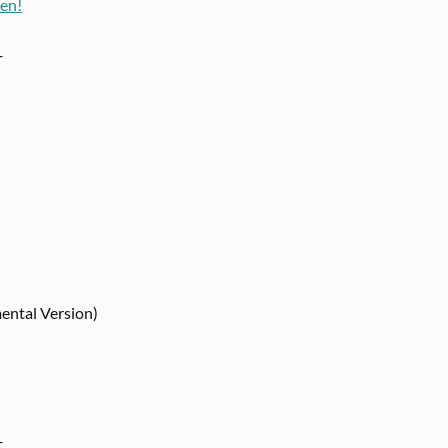
sen!
─
ental Version)
─