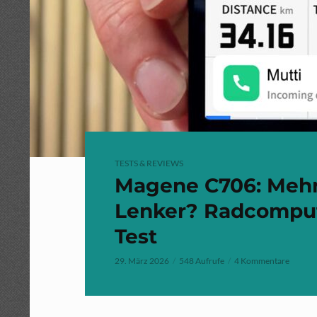
TESTS & REVIEWS
Magene C706: Meh
Lenker? Radcomput
Test
29. März 2026
548 Aufrufe
4 Kommentare