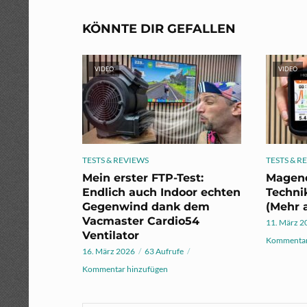
KÖNNTE DIR GEFALLEN
VIDEO
VIDEO
TESTS & REVIEWS
TESTS & R
Mein erster FTP-Test:
Magene
Endlich auch Indoor echten
Techni
Gegenwind dank dem
(Mehr a
Vacmaster Cardio54
11. März 2
Ventilator
Kommentar
16. März 2026
63 Aufrufe
Kommentar hinzufügen