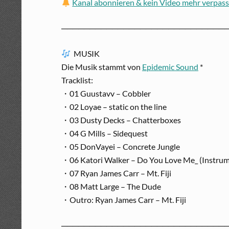
Kanal abonnieren & kein Video mehr verpas
─────────────────────────────
MUSIK
Die Musik stammt von
Epidemic Sound
*
Tracklist:
・01 Guustavv – Cobbler
・02 Loyae – static on the line
・03 Dusty Decks – Chatterboxes
・04 G Mills – Sidequest
・05 DonVayei – Concrete Jungle
・06 Katori Walker – Do You Love Me_ (Instrum
・07 Ryan James Carr – Mt. Fiji
・08 Matt Large – The Dude
・Outro: Ryan James Carr – Mt. Fiji
─────────────────────────────