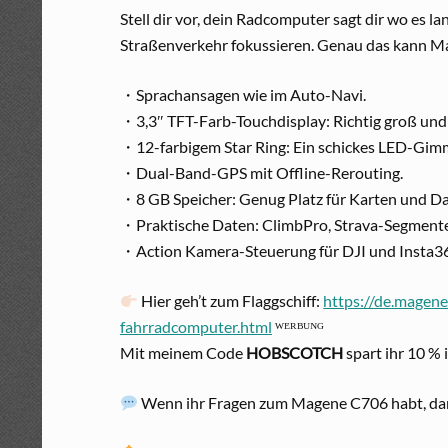
Stell dir vor, dein Radcomputer sagt dir wo es 
Straßenverkehr fokussieren. Genau das kann Ma
・Sprachansagen wie im Auto-Navi.
・3,3″ TFT-Farb-Touchdisplay: Richtig groß und 
・12-farbigem Star Ring: Ein schickes LED-Gimm
・Dual-Band-GPS mit Offline-Rerouting.
・8 GB Speicher: Genug Platz für Karten und Da
・Praktische Daten: ClimbPro, Strava-Segmente
・Action Kamera-Steuerung für DJI und Insta3
Hier geh’t zum Flaggschiff:
https://de.magen
fahrradcomputer.html
ᵂᴱᴿᴮᵁᴺᴳ
Mit meinem Code
HOBSCOTCH
spart ihr 10 % 
Wenn ihr Fragen zum Magene C706 habt, dann