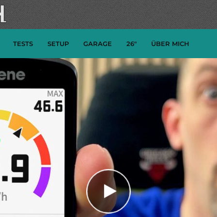
TESTS
SETUP
GARAGE
26″
ÜBER MICH