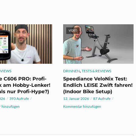
VIDEO
,
EVIEWS
DRINNEN
TESTS & REVIEWS
 C606 PRO: Profi-
Speediance VeloNix Test:
k am Hobby-Lenker!
Endlich LEISE Zwift fahren!
ls nur Profi-Hype?)
(Indoor Bike Setup)
026
393 Aufrufe
12. Januar 2026
87 Aufrufe
 hinzufügen
Kommentar hinzufügen