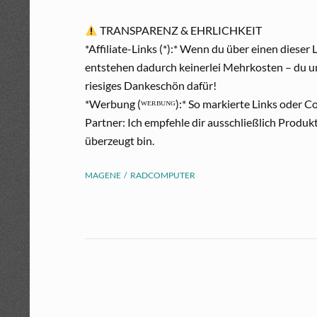
TRANSPARENZ & EHRLICHKEIT
*Affiliate-Links (*):* Wenn du über einen dieser
entstehen dadurch keinerlei Mehrkosten – du un
riesiges Dankeschön dafür!
*Werbung (ᵂᴱᴿᴮᵁᴺᴳ):* So markierte Links oder Cod
Partner: Ich empfehle dir ausschließlich Produk
überzeugt bin.
MAGENE
RADCOMPUTER