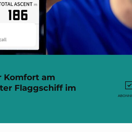
r Komfort am
er Flaggschiff im
ABONNI