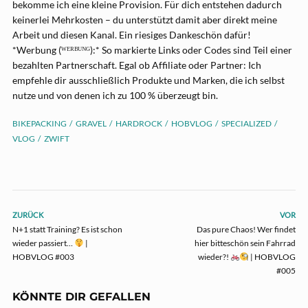
bekomme ich eine kleine Provision. Für dich entstehen dadurch
keinerlei Mehrkosten – du unterstützt damit aber direkt meine
Arbeit und diesen Kanal. Ein riesiges Dankeschön dafür!
*Werbung (ᵂᴱᴿᴮᵁᴺᴳ):* So markierte Links oder Codes sind Teil einer
bezahlten Partnerschaft. Egal ob Affiliate oder Partner: Ich
empfehle dir ausschließlich Produkte und Marken, die ich selbst
nutze und von denen ich zu 100 % überzeugt bin.
BIKEPACKING
GRAVEL
HARDROCK
HOBVLOG
SPECIALIZED
VLOG
ZWIFT
ZURÜCK
VOR
N+1 statt Training? Es ist schon
Das pure Chaos! Wer findet
wieder passiert…
|
hier bitteschön sein Fahrrad
HOBVLOG #003
wieder?!
| HOBVLOG
#005
KÖNNTE DIR GEFALLEN