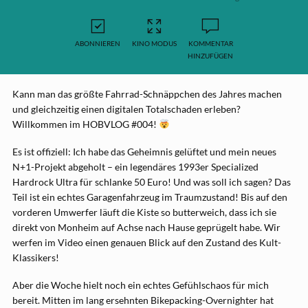
ABONNIEREN
KINO MODUS
KOMMENTAR
HINZUFÜGEN
Kann man das größte Fahrrad-Schnäppchen des Jahres machen
und gleichzeitig einen digitalen Totalschaden erleben?
Willkommen im HOBVLOG #004!
Es ist offiziell: Ich habe das Geheimnis gelüftet und mein neues
N+1-Projekt abgeholt – ein legendäres 1993er Specialized
Hardrock Ultra für schlanke 50 Euro! Und was soll ich sagen? Das
Teil ist ein echtes Garagenfahrzeug im Traumzustand! Bis auf den
vorderen Umwerfer läuft die Kiste so butterweich, dass ich sie
direkt von Monheim auf Achse nach Hause geprügelt habe. Wir
werfen im Video einen genauen Blick auf den Zustand des Kult-
Klassikers!
Aber die Woche hielt noch ein echtes Gefühlschaos für mich
bereit. Mitten im lang ersehnten Bikepacking-Overnighter hat