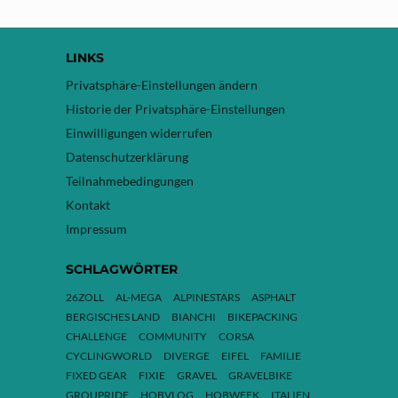
LINKS
Privatsphäre-Einstellungen ändern
Historie der Privatsphäre-Einstellungen
Einwilligungen widerrufen
Datenschutzerklärung
Teilnahmebedingungen
Kontakt
Impressum
SCHLAGWÖRTER
26ZOLL
AL-MEGA
ALPINESTARS
ASPHALT
BERGISCHES LAND
BIANCHI
BIKEPACKING
CHALLENGE
COMMUNITY
CORSA
CYCLINGWORLD
DIVERGE
EIFEL
FAMILIE
FIXED GEAR
FIXIE
GRAVEL
GRAVELBIKE
GROUPRIDE
HOBVLOG
HOBWEEK
ITALIEN