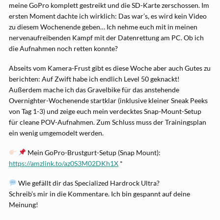
meine GoPro komplett gestreikt und die SD-Karte zerschossen. Im
ersten Moment dachte ich wirklich: Das war’s, es wird kein Video
zu diesem Wochenende geben… Ich nehme euch mit in meinen
nervenaufreibenden Kampf mit der Datenrettung am PC. Ob ich
die Aufnahmen noch retten konnte?
Abseits vom Kamera-Frust gibt es diese Woche aber auch Gutes zu
berichten: Auf Zwift habe ich endlich Level 50 geknackt!
Außerdem mache ich das Gravelbike für das anstehende
Overnighter-Wochenende startklar (inklusive kleiner Sneak Peeks
von Tag 1-3) und zeige euch mein verdecktes Snap-Mount-Setup
für cleane POV-Aufnahmen. Zum Schluss muss der Trainingsplan
ein wenig umgemodelt werden.
Mein GoPro-Brustgurt-Setup (Snap Mount):
https://amzlink.to/az0S3M02DKh1X
*
Wie gefällt dir das Specialized Hardrock Ultra?
Schreib’s mir in die Kommentare. Ich bin gespannt auf deine
Meinung!