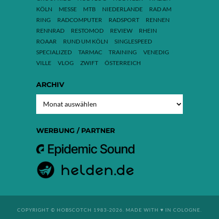
KÖLN
MESSE
MTB
NIEDERLANDE
RAD AM
RING
RADCOMPUTER
RADSPORT
RENNEN
RENNRAD
RESTOMOD
REVIEW
RHEIN
ROAAR
RUND UM KÖLN
SINGLESPEED
SPECIALIZED
TARMAC
TRAINING
VENEDIG
VILLE
VLOG
ZWIFT
ÖSTERREICH
ARCHIV
ARCHIV
WERBUNG / PARTNER
COPYRIGHT © HOBSCOTCH 1983-2026. MADE WITH ♥ IN COLOGNE.