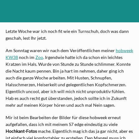
Letzte Woche war ich noch fit wie ein Turnschuh, doch was dann
geschah, lest Ihr jetzt.
Am Sonntag waren wir nach dem Veröffentlichen meiner
hobweek
KW38
noch im
Zoo
. Irgendwie hatte ich da schon ein leichtes
Kratzen im Hals. Wurde von Stunde zu Stunde schlimmer. Konnte
die Nacht kaum pennen. Bin ja hart im nehmen, daher ging ich
auch die ganze Woche arbeiten. Mit Husten, Schnupfen,
Halsschmerzen, Heiserkeit und gelegentlichen Kopfschmerzen.
Eigentlich uncool, aber ich will mich nicht unproduktiv fühlen.
Hab es auch recht gut überstanden, jedoch sollte ich in Zukunft
mehr auf meinen Körper hören und auch mal Nein sagen.
Mir ist beim Bearbeiten der Bilder für diese hobweek erneut
aufgefallen, dass ich mit meinem S7 edge eindeutig zu viele
Hochkant-Fotos
mache. Eigentlich mag ich das ja gar nicht, aber es
ist einfach viel komfortabler zu erstellen. Den Mangel muss ich