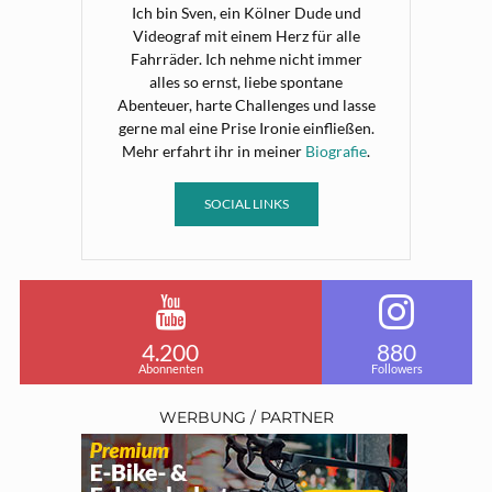
Ich bin Sven, ein Kölner Dude und
Videograf mit einem Herz für alle
Fahrräder. Ich nehme nicht immer
alles so ernst, liebe spontane
Abenteuer, harte Challenges und lasse
gerne mal eine Prise Ironie einfließen.
Mehr erfahrt ihr in meiner
Biografie
.
SOCIAL LINKS
4.200
880
Abonnenten
Followers
WERBUNG / PARTNER