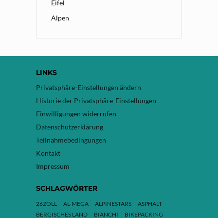
Eifel
Alpen
LINKS
Privatsphäre-Einstellungen ändern
Historie der Privatsphäre-Einstellungen
Einwilligungen widerrufen
Datenschutzerklärung
Teilnahmebedingungen
Kontakt
Impressum
SCHLAGWÖRTER
26ZOLL
AL-MEGA
ALPINESTARS
ASPHALT
BERGISCHES LAND
BIANCHI
BIKEPACKING