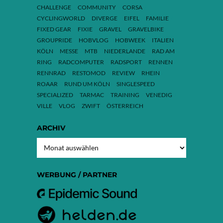
CHALLENGE
COMMUNITY
CORSA
CYCLINGWORLD
DIVERGE
EIFEL
FAMILIE
FIXED GEAR
FIXIE
GRAVEL
GRAVELBIKE
GROUPRIDE
HOBVLOG
HOBWEEK
ITALIEN
KÖLN
MESSE
MTB
NIEDERLANDE
RAD AM
RING
RADCOMPUTER
RADSPORT
RENNEN
RENNRAD
RESTOMOD
REVIEW
RHEIN
ROAAR
RUND UM KÖLN
SINGLESPEED
SPECIALIZED
TARMAC
TRAINING
VENEDIG
VILLE
VLOG
ZWIFT
ÖSTERREICH
ARCHIV
ARCHIV
WERBUNG / PARTNER