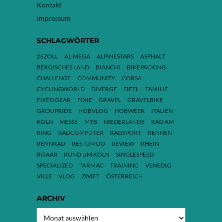
Kontakt
Impressum
SCHLAGWÖRTER
26ZOLL
AL-MEGA
ALPINESTARS
ASPHALT
BERGISCHES LAND
BIANCHI
BIKEPACKING
CHALLENGE
COMMUNITY
CORSA
CYCLINGWORLD
DIVERGE
EIFEL
FAMILIE
FIXED GEAR
FIXIE
GRAVEL
GRAVELBIKE
GROUPRIDE
HOBVLOG
HOBWEEK
ITALIEN
KÖLN
MESSE
MTB
NIEDERLANDE
RAD AM
RING
RADCOMPUTER
RADSPORT
RENNEN
RENNRAD
RESTOMOD
REVIEW
RHEIN
ROAAR
RUND UM KÖLN
SINGLESPEED
SPECIALIZED
TARMAC
TRAINING
VENEDIG
VILLE
VLOG
ZWIFT
ÖSTERREICH
ARCHIV
ARCHIV