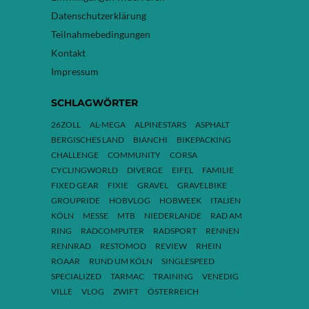
Datenschutzerklärung
Teilnahmebedingungen
Kontakt
Impressum
SCHLAGWÖRTER
26ZOLL
AL-MEGA
ALPINESTARS
ASPHALT
BERGISCHES LAND
BIANCHI
BIKEPACKING
CHALLENGE
COMMUNITY
CORSA
CYCLINGWORLD
DIVERGE
EIFEL
FAMILIE
FIXED GEAR
FIXIE
GRAVEL
GRAVELBIKE
GROUPRIDE
HOBVLOG
HOBWEEK
ITALIEN
KÖLN
MESSE
MTB
NIEDERLANDE
RAD AM
RING
RADCOMPUTER
RADSPORT
RENNEN
RENNRAD
RESTOMOD
REVIEW
RHEIN
ROAAR
RUND UM KÖLN
SINGLESPEED
SPECIALIZED
TARMAC
TRAINING
VENEDIG
VILLE
VLOG
ZWIFT
ÖSTERREICH