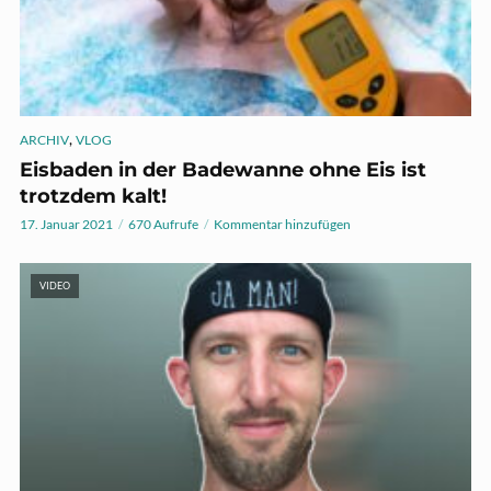
,
ARCHIV
VLOG
Eisbaden in der Badewanne ohne Eis ist
trotzdem kalt!
17. Januar 2021
670 Aufrufe
Kommentar hinzufügen
VIDEO