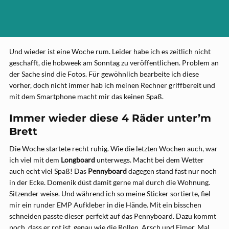
Und wieder ist eine Woche rum. Leider habe ich es zeitlich nicht
geschafft, die hobweek am Sonntag zu veröffentlichen. Problem an
der Sache sind die Fotos. Für gewöhnlich bearbeite ich diese
vorher, doch nicht immer hab ich meinen Rechner griffbereit und
mit dem Smartphone macht mir das keinen Spaß.
Immer wieder diese 4 Räder unter’m
Brett
Die Woche startete recht ruhig. Wie die letzten Wochen auch, war
ich viel mit dem
Longboard
unterwegs. Macht bei dem Wetter
auch echt viel Spaß! Das
Pennyboard
dagegen stand fast nur noch
in der Ecke. Domenik düst damit gerne mal durch die Wohnung.
Sitzender weise. Und während ich so meine Sticker sortierte, fiel
mir ein runder EMP Aufkleber in die Hände. Mit ein bisschen
schneiden passte dieser perfekt auf das Pennyboard. Dazu kommt
noch, dass er rot ist, genau wie die Rollen. Arsch und Eimer. Mal