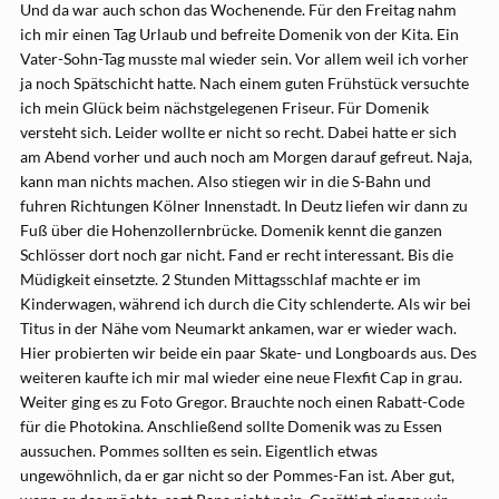
Und da war auch schon das Wochenende. Für den Freitag nahm
ich mir einen Tag Urlaub und befreite Domenik von der Kita. Ein
Vater-Sohn-Tag musste mal wieder sein. Vor allem weil ich vorher
ja noch Spätschicht hatte. Nach einem guten Frühstück versuchte
ich mein Glück beim nächstgelegenen Friseur. Für Domenik
versteht sich. Leider wollte er nicht so recht. Dabei hatte er sich
am Abend vorher und auch noch am Morgen darauf gefreut. Naja,
kann man nichts machen. Also stiegen wir in die S-Bahn und
fuhren Richtungen Kölner Innenstadt. In Deutz liefen wir dann zu
Fuß über die Hohenzollernbrücke. Domenik kennt die ganzen
Schlösser dort noch gar nicht. Fand er recht interessant. Bis die
Müdigkeit einsetzte. 2 Stunden Mittagsschlaf machte er im
Kinderwagen, während ich durch die City schlenderte. Als wir bei
Titus in der Nähe vom Neumarkt ankamen, war er wieder wach.
Hier probierten wir beide ein paar Skate- und Longboards aus. Des
weiteren kaufte ich mir mal wieder eine neue Flexfit Cap in grau.
Weiter ging es zu Foto Gregor. Brauchte noch einen Rabatt-Code
für die Photokina. Anschließend sollte Domenik was zu Essen
aussuchen. Pommes sollten es sein. Eigentlich etwas
ungewöhnlich, da er gar nicht so der Pommes-Fan ist. Aber gut,