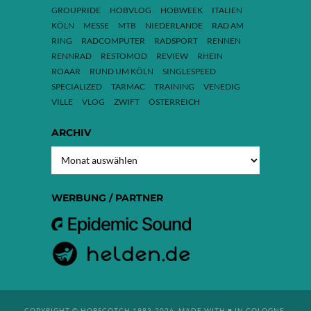
GROUPRIDE
HOBVLOG
HOBWEEK
ITALIEN
KÖLN
MESSE
MTB
NIEDERLANDE
RAD AM
RING
RADCOMPUTER
RADSPORT
RENNEN
RENNRAD
RESTOMOD
REVIEW
RHEIN
ROAAR
RUND UM KÖLN
SINGLESPEED
SPECIALIZED
TARMAC
TRAINING
VENEDIG
VILLE
VLOG
ZWIFT
ÖSTERREICH
ARCHIV
ARCHIV
WERBUNG / PARTNER
COPYRIGHT © HOBSCOTCH 1983-2026. MADE WITH ♥ IN COLOGNE.