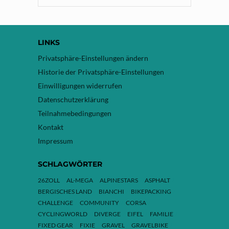
LINKS
Privatsphäre-Einstellungen ändern
Historie der Privatsphäre-Einstellungen
Einwilligungen widerrufen
Datenschutzerklärung
Teilnahmebedingungen
Kontakt
Impressum
SCHLAGWÖRTER
26ZOLL
AL-MEGA
ALPINESTARS
ASPHALT
BERGISCHES LAND
BIANCHI
BIKEPACKING
CHALLENGE
COMMUNITY
CORSA
CYCLINGWORLD
DIVERGE
EIFEL
FAMILIE
FIXED GEAR
FIXIE
GRAVEL
GRAVELBIKE