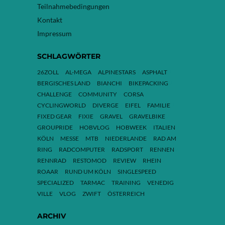
Teilnahmebedingungen
Kontakt
Impressum
SCHLAGWÖRTER
26ZOLL
AL-MEGA
ALPINESTARS
ASPHALT
BERGISCHES LAND
BIANCHI
BIKEPACKING
CHALLENGE
COMMUNITY
CORSA
CYCLINGWORLD
DIVERGE
EIFEL
FAMILIE
FIXED GEAR
FIXIE
GRAVEL
GRAVELBIKE
GROUPRIDE
HOBVLOG
HOBWEEK
ITALIEN
KÖLN
MESSE
MTB
NIEDERLANDE
RAD AM
RING
RADCOMPUTER
RADSPORT
RENNEN
RENNRAD
RESTOMOD
REVIEW
RHEIN
ROAAR
RUND UM KÖLN
SINGLESPEED
SPECIALIZED
TARMAC
TRAINING
VENEDIG
VILLE
VLOG
ZWIFT
ÖSTERREICH
ARCHIV