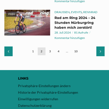
Kommentar hinzufügen
,
,
DRAUSSEN
EVENTS
RENNRAD
VIDEO
Rad am Ring 2024 – 24
Stunden Nürburgring
haben mich zerstört!
28. Juli 2024
81 Aufrufe
Kommentar hinzufügen
1
2
3
4
…
10
LINKS
Privatsphäre-Einstellungen ändern
Historie der Privatsphäre-Einstellungen
Einwilligungen widerrufen
Datenschutzerklärung