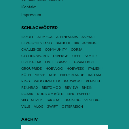
Kontakt
Impressum
SCHLAGWÖRTER
26ZOLL
AL-MEGA
ALPINESTARS
ASPHALT
BERGISCHES LAND
BIANCHI
BIKEPACKING
CHALLENGE
COMMUNITY
CORSA
CYCLINGWORLD
DIVERGE
EIFEL
FAMILIE
FIXED GEAR
FIXIE
GRAVEL
GRAVELBIKE
GROUPRIDE
HOBVLOG
HOBWEEK
ITALIEN
KÖLN
MESSE
MTB
NIEDERLANDE
RAD AM
RING
RADCOMPUTER
RADSPORT
RENNEN
RENNRAD
RESTOMOD
REVIEW
RHEIN
ROAAR
RUND UM KÖLN
SINGLESPEED
SPECIALIZED
TARMAC
TRAINING
VENEDIG
VILLE
VLOG
ZWIFT
ÖSTERREICH
ARCHIV
ARCHIV