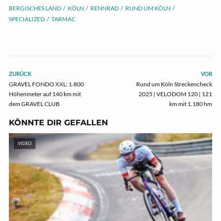
BERGISCHES LAND
KÖLN
RENNRAD
RUND UM KÖLN
SPECIALIZED
TARMAC
ZURÜCK
VOR
GRAVEL FONDO XXL: 1.800
Rund um Köln Streckencheck
Höhenmeter auf 140 km mit
2025 | VELODOM 120 | 121
dem GRAVEL CLUB
km mit 1.180 hm
KÖNNTE DIR GEFALLEN
VIDEO