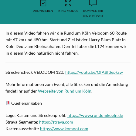
ABONNIEREN
KINO MODUS
KOMMENTAR
HINZUFÜGEN
In diesem Video fahren wir die Rund um Köln Velodom 60 Route
mit 67 km und 480 hm. Start und Ziel ist der Harry Blum Platz in
Köln Deutz am Rheinauhafen. Den Teil über die L124 können wir
in diesem Video natürlich nicht fahren.
Streckencheck VELODOM 120:
https://youtu.be/QfA8f3epksw
Mehr Informationen zum Event, alle Strecken und die Anmeldung
findet Ihr auf der
Webseite von Rund um Köln
.
Quellenangaben
Logo, Karten und Streckenprofil:
https://www.rundumkoeln.de
Strava-Segmente:
https://strava.com
Kartenausschnitt:
https://www.komoot.com