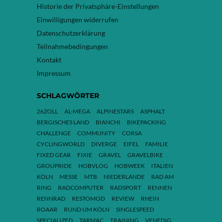
Historie der Privatsphäre-Einstellungen
Einwilligungen widerrufen
Datenschutzerklärung
Teilnahmebedingungen
Kontakt
Impressum
SCHLAGWÖRTER
26ZOLL
AL-MEGA
ALPINESTARS
ASPHALT
BERGISCHES LAND
BIANCHI
BIKEPACKING
CHALLENGE
COMMUNITY
CORSA
CYCLINGWORLD
DIVERGE
EIFEL
FAMILIE
FIXED GEAR
FIXIE
GRAVEL
GRAVELBIKE
GROUPRIDE
HOBVLOG
HOBWEEK
ITALIEN
KÖLN
MESSE
MTB
NIEDERLANDE
RAD AM
RING
RADCOMPUTER
RADSPORT
RENNEN
RENNRAD
RESTOMOD
REVIEW
RHEIN
ROAAR
RUND UM KÖLN
SINGLESPEED
SPECIALIZED
TARMAC
TRAINING
VENEDIG