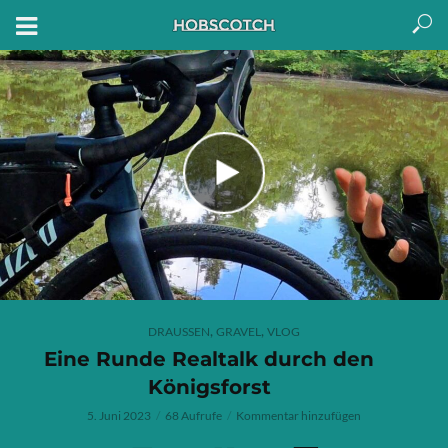
,
,
DRAUSSEN
GRAVEL
VLOG
Eine Runde Realtalk durch den
Königsforst
5. Juni 2023
68 Aufrufe
Kommentar hinzufügen