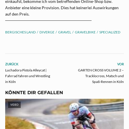
einkaufst, bekomme ich vom betreffenden Online-Shop bzw.
Anbieter eine kleine Provision. Dies hat keinerlei Auswirkungen
auf den Preis.
──────────────────────────────
BERGISCHES LAND
DIVERGE
GRAVEL
GRAVELBIKE
SPECIALIZED
ZURÜCK
VOR
Luchadora Pistola Alleycat |
GARTEN CROSS VOLUME 2 –
Fahrrad fahren und Wrestling
Tracklocross, Matsch und
in Köln
Spaß-Rennen in Köln
KÖNNTE DIR GEFALLEN
VIDEO