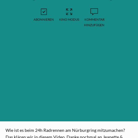
ABONNIEREN
KINO MODUS
KOMMENTAR
HINZUFÜGEN
Wie ist es beim 24h Radrennen am Nürburgring mitzumachen?
Das klären wir in diesem Video. Danke nochmal an Jeanette &