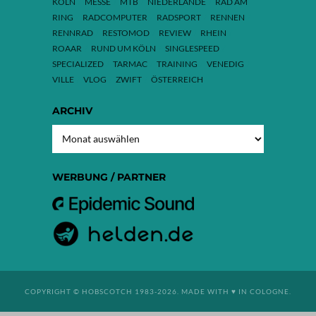
KÖLN
MESSE
MTB
NIEDERLANDE
RAD AM
RING
RADCOMPUTER
RADSPORT
RENNEN
RENNRAD
RESTOMOD
REVIEW
RHEIN
ROAAR
RUND UM KÖLN
SINGLESPEED
SPECIALIZED
TARMAC
TRAINING
VENEDIG
VILLE
VLOG
ZWIFT
ÖSTERREICH
ARCHIV
ARCHIV
WERBUNG / PARTNER
COPYRIGHT © HOBSCOTCH 1983-2026. MADE WITH ♥ IN COLOGNE.