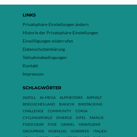
LINKS
Privatsphäre-Einstellungen ändern
Historie der Privatsphäre-Einstellungen
Einwilligungen widerrufen
Datenschutzerklärung
Teilnahmebedingungen
Kontakt
Impressum
SCHLAGWÖRTER
26ZOLL
AL-MEGA
ALPINESTARS
ASPHALT
BERGISCHES LAND
BIANCHI
BIKEPACKING
CHALLENGE
COMMUNITY
CORSA
CYCLINGWORLD
DIVERGE
EIFEL
FAMILIE
FIXED GEAR
FIXIE
GRAVEL
GRAVELBIKE
GROUPRIDE
HOBVLOG
HOBWEEK
ITALIEN