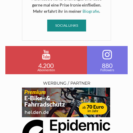
gerne mal eine Prise Ironie einfließen.
Mehr erfahrt ihr in meiner
Biografie
.
SOCIAL LINKS
4.200
880
Abonnenten
Followers
WERBUNG / PARTNER