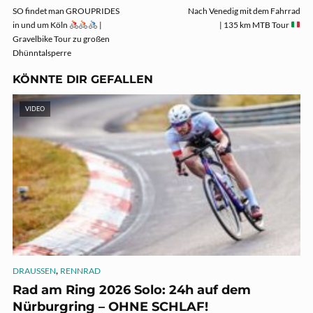
SO findet man GROUPRIDES
Nach Venedig mit dem Fahrrad
in und um Köln
|
| 135 km MTB Tour
Gravelbike Tour zu großen
Dhünntalsperre
KÖNNTE DIR GEFALLEN
VIDEO
,
DRAUSSEN
RENNRAD
Rad am Ring 2026 Solo: 24h auf dem
Nürburgring – OHNE SCHLAF!