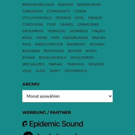
BERGISCHES LAND
BIANCHI
BIKEPACKING
CHALLENGE
COMMUNITY
CORSA
CYCLINGWORLD
DIVERGE
EIFEL
FAMILIE
FIXED GEAR
FIXIE
GRAVEL
GRAVELBIKE
GROUPRIDE
HOBVLOG
HOBWEEK
ITALIEN
KÖLN
MESSE
MTB
NIEDERLANDE
RAD AM
RING
RADCOMPUTER
RADSPORT
RENNEN
RENNRAD
RESTOMOD
REVIEW
RHEIN
ROAAR
RUND UM KÖLN
SINGLESPEED
SPECIALIZED
TARMAC
TRAINING
VENEDIG
VILLE
VLOG
ZWIFT
ÖSTERREICH
ARCHIV
ARCHIV
WERBUNG / PARTNER