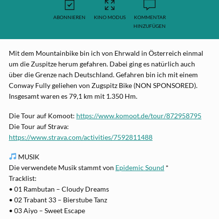
ABONNIEREN
KINO MODUS
KOMMENTAR
HINZUFÜGEN
Mit dem Mountainbike bin ich von Ehrwald in Österreich einmal
um die Zuspitze herum gefahren. Dabei ging es natürlich auch
über die Grenze nach Deutschland. Gefahren bin ich mit einem
Conway Fully geliehen von Zugspitz Bike (NON SPONSORED).
Insgesamt waren es 79,1 km mit 1.350 Hm.
Die Tour auf Komoot:
https://www.komoot.de/tour/872958795
Die Tour auf Strava:
https://www.strava.com/activities/7592811488
MUSIK
Die verwendete Musik stammt von
Epidemic Sound
*
Tracklist:
• 01 Rambutan – Cloudy Dreams
• 02 Trabant 33 – Bierstube Tanz
• 03 Aiyo – Sweet Escape