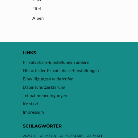
Eifel
Alpen
LINKS
Privatsphäre-Einstellungen ändern
Historie der Privatsphäre-Einstellungen
Einwilligungen widerrufen
Datenschutzerklärung
Teilnahmebedingungen
Kontakt
Impressum
SCHLAGWÖRTER
26ZOLL
AL-MEGA
ALPINESTARS
ASPHALT