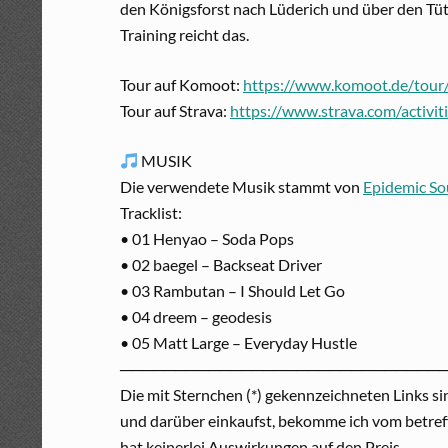
den Königsforst nach Lüderich und über den Tütbe
Training reicht das.
Tour auf Komoot:
https://www.komoot.de/tou
Tour auf Strava:
https://www.strava.com/activi
MUSIK
Die verwendete Musik stammt von
Epidemic S
Tracklist:
• 01 Henyao – Soda Pops
• 02 baegel – Backseat Driver
• 03 Rambutan – I Should Let Go
• 04 dreem – geodesis
• 05 Matt Large – Everyday Hustle
─────────────────────────────
Die mit Sternchen (*) gekennzeichneten Links si
und darüber einkaufst, bekomme ich vom betreff
hat keinerlei Auswirkungen auf den Preis.