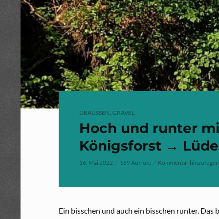
,
DRAUSSEN
GRAVEL
Hoch und runter mi
Königsforst → Lüde
16. Mai 2022
189 Aufrufe
Kommentar hinzufügen
Ein bisschen und auch ein bisschen runter. Das b