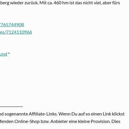
rg wieder zurück. Mit ca. 460 hm ist das nicht viel, aber fürs
r/765744908
ties/7124110966
ound
*
────────
nd sogenannte Affiliate-Links. Wenn Du auf so einen Link klickst
enden Online-Shop bzw. Anbieter eine kleine Provision. Dies