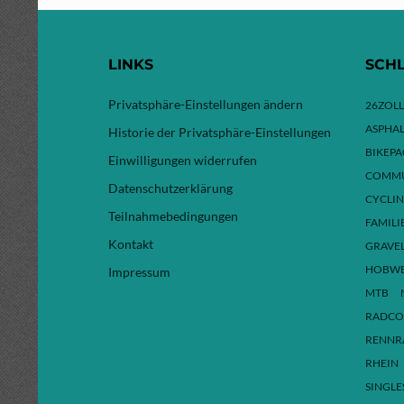
LINKS
SCH
Privatsphäre-Einstellungen ändern
26ZOLL
ASPHAL
Historie der Privatsphäre-Einstellungen
BIKEP
Einwilligungen widerrufen
COMMU
Datenschutzerklärung
CYCLI
Teilnahmebedingungen
FAMILI
Kontakt
GRAVE
HOBW
Impressum
MTB
RADCO
RENNR
RHEIN
SINGLE