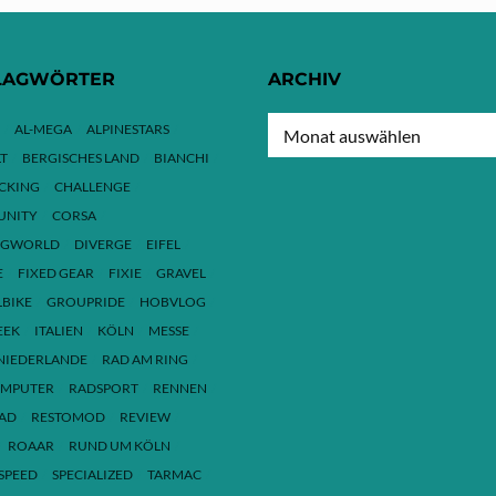
LAGWÖRTER
ARCHIV
ARCHIV
AL-MEGA
ALPINESTARS
T
BERGISCHES LAND
BIANCHI
ACKING
CHALLENGE
NITY
CORSA
NGWORLD
DIVERGE
EIFEL
E
FIXED GEAR
FIXIE
GRAVEL
LBIKE
GROUPRIDE
HOBVLOG
EEK
ITALIEN
KÖLN
MESSE
NIEDERLANDE
RAD AM RING
MPUTER
RADSPORT
RENNEN
AD
RESTOMOD
REVIEW
ROAAR
RUND UM KÖLN
SPEED
SPECIALIZED
TARMAC