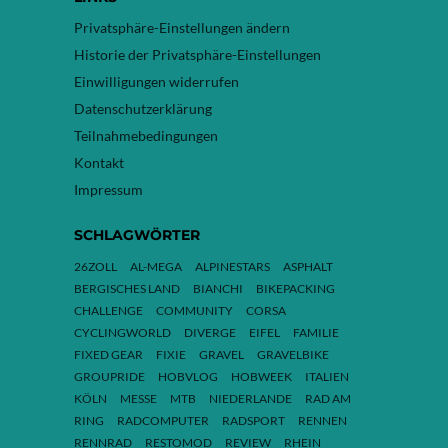
Privatsphäre-Einstellungen ändern
Historie der Privatsphäre-Einstellungen
Einwilligungen widerrufen
Datenschutzerklärung
Teilnahmebedingungen
Kontakt
Impressum
SCHLAGWÖRTER
26ZOLL
AL-MEGA
ALPINESTARS
ASPHALT
BERGISCHES LAND
BIANCHI
BIKEPACKING
CHALLENGE
COMMUNITY
CORSA
CYCLINGWORLD
DIVERGE
EIFEL
FAMILIE
FIXED GEAR
FIXIE
GRAVEL
GRAVELBIKE
GROUPRIDE
HOBVLOG
HOBWEEK
ITALIEN
KÖLN
MESSE
MTB
NIEDERLANDE
RAD AM
RING
RADCOMPUTER
RADSPORT
RENNEN
RENNRAD
RESTOMOD
REVIEW
RHEIN