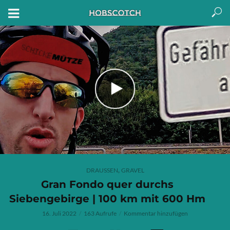
,
DRAUSSEN
GRAVEL
Gran Fondo quer durchs
Siebengebirge | 100 km mit 600 Hm
16. Juli 2022
163 Aufrufe
Kommentar hinzufügen