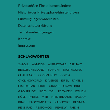
Privatsphäre-Einstellungen ändern
Historie der Privatsphäre-Einstellungen
Einwilligungen widerrufen
Datenschutzerklärung
Teilnahmebedingungen
Kontakt
Impressum
SCHLAGWÖRTER
26ZOLL
AL-MEGA
ALPINESTARS
ASPHALT
BERGISCHES LAND
BIANCHI
BIKEPACKING
CHALLENGE
COMMUNITY
CORSA
CYCLINGWORLD
DIVERGE
EIFEL
FAMILIE
FIXED GEAR
FIXIE
GRAVEL
GRAVELBIKE
GROUPRIDE
HOBVLOG
HOBWEEK
ITALIEN
KÖLN
MESSE
MTB
NIEDERLANDE
RAD AM
RING
RADCOMPUTER
RADSPORT
RENNEN
RENNRAD
RESTOMOD
REVIEW
RHEIN