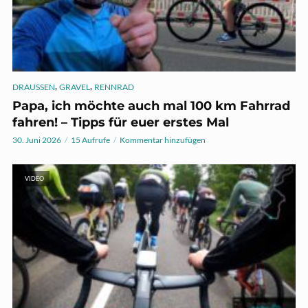
,
,
DRAUSSEN
GRAVEL
RENNRAD
Papa, ich möchte auch mal 100 km Fahrrad
fahren! – Tipps für euer erstes Mal
30. Juni 2026
15 Aufrufe
Kommentar hinzufügen
VIDEO