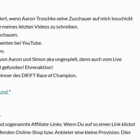
iert, wenn Aaron Troschke seine Zuschauer auf mich losschickt
meines letzten Videos zu schreiben.
schauen.
nenten bei YouTube.
n.
 von Aaron und Simon aka ungespielt, denn auch vom Live
 gefunden! Ehrenaktion!
winner des DR!FT Race of Champion.
ound
*
─
nd sogenannte Affiliate-Links. Wenn Du auf so einen Link klickst
enden Online-Shop bzw. Anbieter eine kleine Provision. Dies