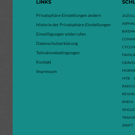
LINKS
SCH
Privatsphäre-Einstellungen ändern
26ZOLL
ASPHAL
Historie der Privatsphäre-Einstellungen
BIKEP
Einwilligungen widerrufen
COMMU
Datenschutzerklärung
CYCLI
Teilnahmebedingungen
FAMILI
Kontakt
GRAVE
HOBW
Impressum
MTB
RADCO
RENNR
RHEIN
SINGLE
TRAIN
ZWIFT