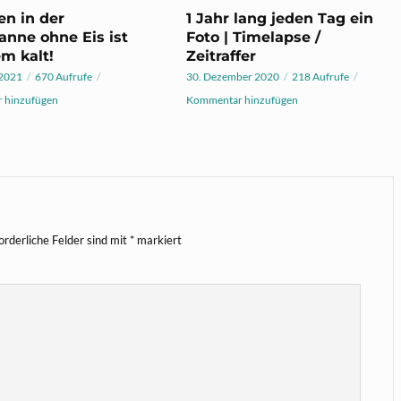
en in der
1 Jahr lang jeden Tag ein
nne ohne Eis ist
Foto | Timelapse /
m kalt!
Zeitraffer
 2021
670 Aufrufe
30. Dezember 2020
218 Aufrufe
 hinzufügen
Kommentar hinzufügen
orderliche Felder sind mit
*
markiert