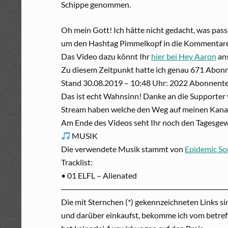
Schippe genommen.
Oh mein Gott! Ich hätte nicht gedacht, was pass
um den Hashtag Pimmelkopf in die Kommentare 
Das Video dazu könnt Ihr
hier bei Hey Aaron
an
Zu diesem Zeitpunkt hatte ich genau 671 Abon
Stand 30.08.2019 – 10:48 Uhr: 2022 Abonnente
Das ist echt Wahnsinn! Danke an die Supporter
Stream haben welche den Weg auf meinen Kanal
Am Ende des Videos seht Ihr noch den Tagesge
MUSIK
Die verwendete Musik stammt von
Epidemic S
Tracklist:
• 01 ELFL – Alienated
─────────────────────────────
Die mit Sternchen (*) gekennzeichneten Links si
und darüber einkaufst, bekomme ich vom betreff