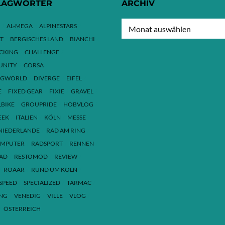
LAGWÖRTER
ARCHIV
ARCHIV
AL-MEGA
ALPINESTARS
T
BERGISCHES LAND
BIANCHI
ACKING
CHALLENGE
NITY
CORSA
NGWORLD
DIVERGE
EIFEL
E
FIXED GEAR
FIXIE
GRAVEL
LBIKE
GROUPRIDE
HOBVLOG
EEK
ITALIEN
KÖLN
MESSE
NIEDERLANDE
RAD AM RING
MPUTER
RADSPORT
RENNEN
AD
RESTOMOD
REVIEW
ROAAR
RUND UM KÖLN
SPEED
SPECIALIZED
TARMAC
ING
VENEDIG
VILLE
VLOG
ÖSTERREICH