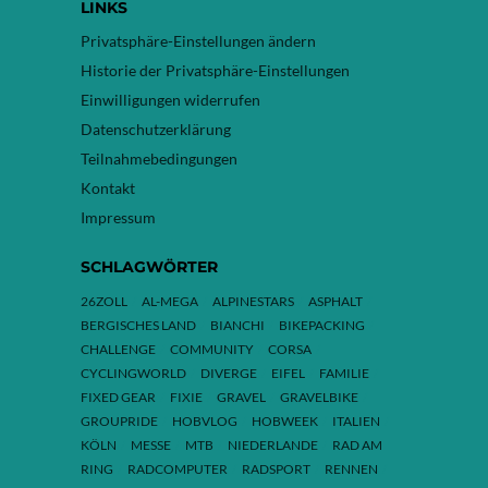
LINKS
Privatsphäre-Einstellungen ändern
Historie der Privatsphäre-Einstellungen
Einwilligungen widerrufen
Datenschutzerklärung
Teilnahmebedingungen
Kontakt
Impressum
SCHLAGWÖRTER
26ZOLL
AL-MEGA
ALPINESTARS
ASPHALT
BERGISCHES LAND
BIANCHI
BIKEPACKING
CHALLENGE
COMMUNITY
CORSA
CYCLINGWORLD
DIVERGE
EIFEL
FAMILIE
FIXED GEAR
FIXIE
GRAVEL
GRAVELBIKE
GROUPRIDE
HOBVLOG
HOBWEEK
ITALIEN
KÖLN
MESSE
MTB
NIEDERLANDE
RAD AM
RING
RADCOMPUTER
RADSPORT
RENNEN