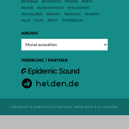
RENNRAD
RESTOMOD
REVIEW
RHEIN
ROAAR
RUND UM KÖLN
SINGLESPEED
SPECIALIZED
TARMAC
TRAINING
VENEDIG
VILLE
VLOG
ZWIFT
ÖSTERREICH
ARCHIV
ARCHIV
WERBUNG / PARTNER
COPYRIGHT © HOBSCOTCH 1983-2026. MADE WITH ♥ IN COLOGNE.