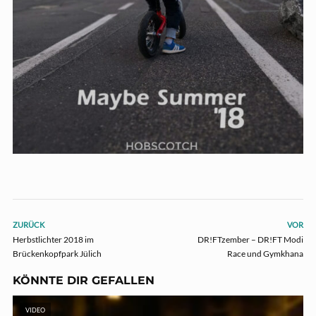
ZURÜCK
VOR
Herbstlichter 2018 im
DR!FTzember – DR!FT Modi
Brückenkopfpark Jülich
Race und Gymkhana
KÖNNTE DIR GEFALLEN
VIDEO