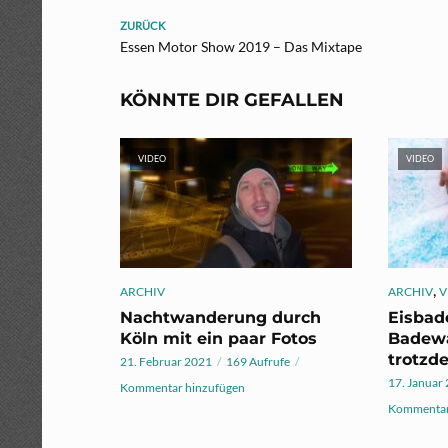
ZURÜCK
Essen Motor Show 2019 – Das Mixtape
KÖNNTE DIR GEFALLEN
VIDEO
VIDEO
,
ARCHIV
ARCHIV
V
Nachtwanderung durch
Eisbad
Köln mit ein paar Fotos
Badewa
trotzde
21. Februar 2021
169 Aufrufe
17. Januar
Kommentar hinzufügen
Kommentar