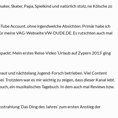
ker, Skater, Papa, Spielkind und natürlich stolz, ne Kölsche zo
Tube Account, ohne irgendwelche Absichten. Primär habe ich
n für meine VAG-Webseite VW-DUDE.DE. Es rutschten auch mal
epackt. Mein erstes Reise-Video ‘Urlaub auf Zypern 2013’ ging
schaut und nächtelang Jugend-Forsch betrieben. Viel Content
el. Trotzdem war es mir wichtig zu zeigen, dass dieser Kanal lebt.
ebuch, ein musikalisches Tagebuch. In dem auch mal Reviews bzw.
strahlung ‘Das Ding des Jahres’ zum ersten Anstieg der