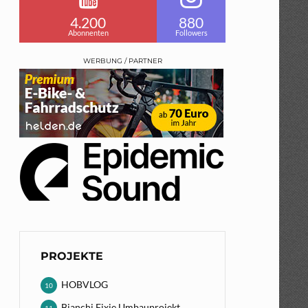
4.200
880
Abonnenten
Followers
WERBUNG / PARTNER
PROJEKTE
HOBVLOG
10
Bianchi Fixie Umbauprojekt