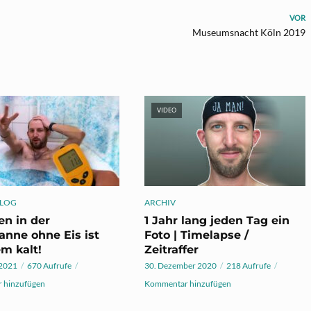
VOR
Museumsnacht Köln 2019
VIDEO
LOG
ARCHIV
en in der
1 Jahr lang jeden Tag ein
nne ohne Eis ist
Foto | Timelapse /
m kalt!
Zeitraffer
 2021
670 Aufrufe
30. Dezember 2020
218 Aufrufe
 hinzufügen
Kommentar hinzufügen