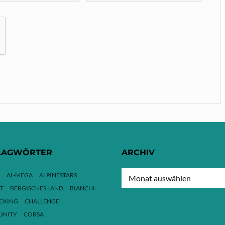
LAGWÖRTER
ARCHIV
ARCHIV
AL-MEGA
ALPINESTARS
T
BERGISCHES LAND
BIANCHI
ACKING
CHALLENGE
NITY
CORSA