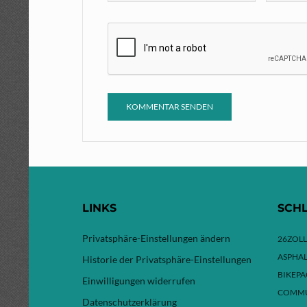
LINKS
SCH
Privatsphäre-Einstellungen ändern
26ZOLL
ASPHAL
Historie der Privatsphäre-Einstellungen
BIKEP
Einwilligungen widerrufen
COMMU
Datenschutzerklärung