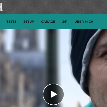
TESTS
SETUP
GARAGE
26″
ÜBER MICH