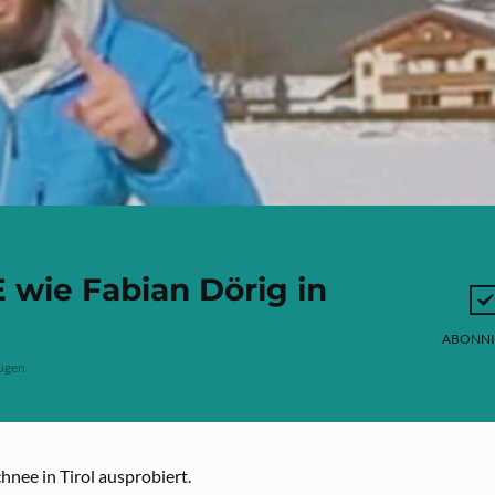
wie Fabian Dörig in
ABONNI
ügen
hnee in Tirol ausprobiert.