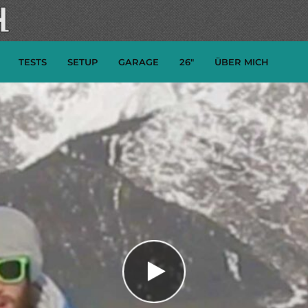
TESTS
SETUP
GARAGE
26″
ÜBER MICH