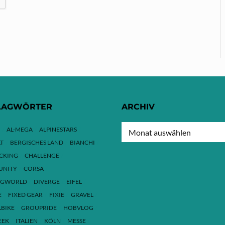
LAGWÖRTER
ARCHIV
ARCHIV
AL-MEGA
ALPINESTARS
T
BERGISCHES LAND
BIANCHI
ACKING
CHALLENGE
NITY
CORSA
NGWORLD
DIVERGE
EIFEL
E
FIXED GEAR
FIXIE
GRAVEL
LBIKE
GROUPRIDE
HOBVLOG
EEK
ITALIEN
KÖLN
MESSE