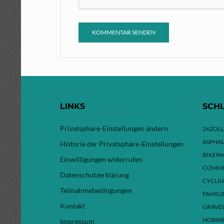
LINKS
SCH
Privatsphäre-Einstellungen ändern
26ZOLL
ASPHAL
Historie der Privatsphäre-Einstellungen
BIKEP
Einwilligungen widerrufen
COMMU
Datenschutzerklärung
CYCLI
Teilnahmebedingungen
FAMILI
Kontakt
GRAVE
HOBW
Impressum