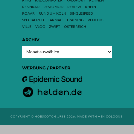
RING
RADCOMPUTER
RADSPORT
RENNEN
RENNRAD
RESTOMOD
REVIEW
RHEIN
ROAAR
RUND UM KÖLN
SINGLESPEED
SPECIALIZED
TARMAC
TRAINING
VENEDIG
VILLE
VLOG
ZWIFT
ÖSTERREICH
ARCHIV
ARCHIV
WERBUNG / PARTNER
COPYRIGHT © HOBSCOTCH 1983-2026. MADE WITH ♥ IN COLOGNE.