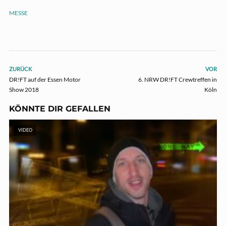
MESSE
ZURÜCK
VOR
DR!FT auf der Essen Motor
6. NRW DR!FT Crewtreffen in
Show 2018
Köln
KÖNNTE DIR GEFALLEN
VIDEO