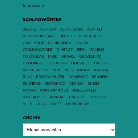
Impressum
SCHLAGWÖRTER
26ZOLL
AL-MEGA
ALPINESTARS
ASPHALT
BERGISCHES LAND
BIANCHI
BIKEPACKING
CHALLENGE
COMMUNITY
CORSA
CYCLINGWORLD
DIVERGE
EIFEL
FAMILIE
FIXED GEAR
FIXIE
GRAVEL
GRAVELBIKE
GROUPRIDE
HOBVLOG
HOBWEEK
ITALIEN
KÖLN
MESSE
MTB
NIEDERLANDE
RAD AM
RING
RADCOMPUTER
RADSPORT
RENNEN
RENNRAD
RESTOMOD
REVIEW
RHEIN
ROAAR
RUND UM KÖLN
SINGLESPEED
SPECIALIZED
TARMAC
TRAINING
VENEDIG
VILLE
VLOG
ZWIFT
ÖSTERREICH
ARCHIV
ARCHIV