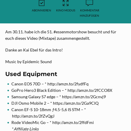
ABONNIEREN
KINO MODUS
KOMMENTAR
HINZUFÜGEN
Am 30.11. habe ich die 51. #essenmotorshow besucht und für
euch dieses Video (Mixtape) zusammengestellt.
Danke an Kai Ebel für das Intro!
Music by Epidemic Sound
Used Equipment
Canon EOS 70D – * http://amzn.to/2fydfFq
GoPro Hero3 Black Edition – * http://amzn.to/2fCCO8X
Samsung Galaxy S7 edge – * https://amzn.to/2Gcnvj9
DJI Osmo Mobile 2 – * https://amzn.to/2Ga9ClQ
Canon EF-S 10-18mm ƒ4.5-5,6 IS STM – *
http://amzn.to/2fZvQgJ
Rode VideoMic Go – * http://amzn.to/2ffdFmi
*
Affiliate Links