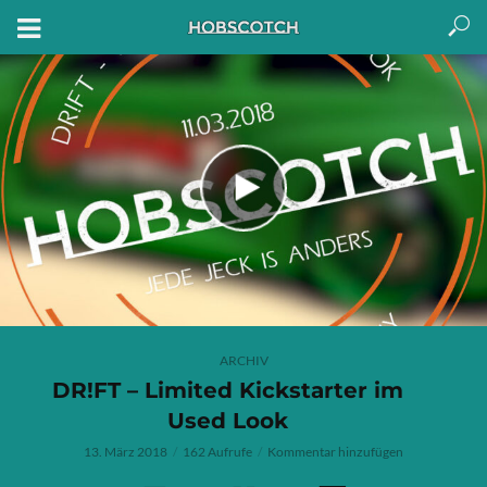
ARCHIV
DR!FT – Limited Kickstarter im
Used Look
13. März 2018
162 Aufrufe
Kommentar hinzufügen