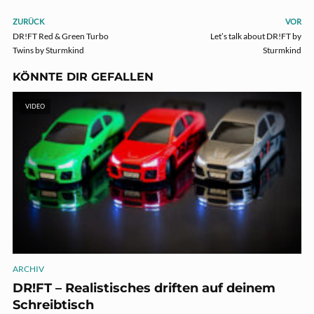
ZURÜCK
VOR
DR!FT Red & Green Turbo
Let’s talk about DR!FT by
Twins by Sturmkind
Sturmkind
KÖNNTE DIR GEFALLEN
VIDEO
ARCHIV
DR!FT – Realistisches driften auf deinem
Schreibtisch