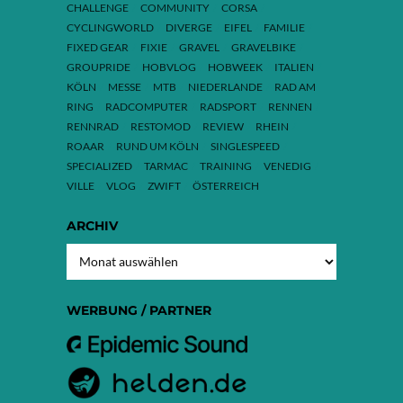
CHALLENGE
COMMUNITY
CORSA
CYCLINGWORLD
DIVERGE
EIFEL
FAMILIE
FIXED GEAR
FIXIE
GRAVEL
GRAVELBIKE
GROUPRIDE
HOBVLOG
HOBWEEK
ITALIEN
KÖLN
MESSE
MTB
NIEDERLANDE
RAD AM
RING
RADCOMPUTER
RADSPORT
RENNEN
RENNRAD
RESTOMOD
REVIEW
RHEIN
ROAAR
RUND UM KÖLN
SINGLESPEED
SPECIALIZED
TARMAC
TRAINING
VENEDIG
VILLE
VLOG
ZWIFT
ÖSTERREICH
ARCHIV
ARCHIV
WERBUNG / PARTNER