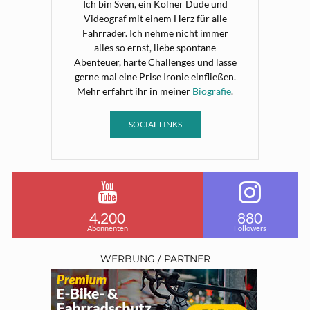
Ich bin Sven, ein Kölner Dude und
Videograf mit einem Herz für alle
Fahrräder. Ich nehme nicht immer
alles so ernst, liebe spontane
Abenteuer, harte Challenges und lasse
gerne mal eine Prise Ironie einfließen.
Mehr erfahrt ihr in meiner
Biografie
.
SOCIAL LINKS
4.200
880
Abonnenten
Followers
WERBUNG / PARTNER