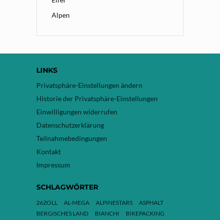
Alpen
LINKS
Privatsphäre-Einstellungen ändern
Historie der Privatsphäre-Einstellungen
Einwilligungen widerrufen
Datenschutzerklärung
Teilnahmebedingungen
Kontakt
Impressum
SCHLAGWÖRTER
26ZOLL
AL-MEGA
ALPINESTARS
ASPHALT
BERGISCHES LAND
BIANCHI
BIKEPACKING