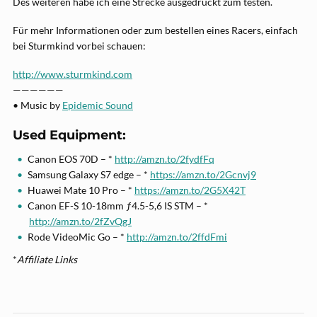
Des weiteren habe ich eine Strecke ausgedruckt zum testen.
Für mehr Informationen oder zum bestellen eines Racers, einfach
bei Sturmkind vorbei schauen:
http://www.sturmkind.com
——————
• Music by
Epidemic Sound
Used Equipment:
Canon EOS 70D – *
http://amzn.to/2fydfFq
Samsung Galaxy S7 edge – *
https://amzn.to/2Gcnvj9
Huawei Mate 10 Pro – *
https://amzn.to/2G5X42T
Canon EF-S 10-18mm ƒ4.5-5,6 IS STM – *
http://amzn.to/2fZvQgJ
Rode VideoMic Go – *
http://amzn.to/2ffdFmi
*
Affiliate Links