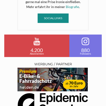
gerne mal eine Prise Ironie einfließen.
Mehr erfahrt ihr in meiner
Biografie
.
SOCIAL LINKS
4.200
880
Abonnenten
Followers
WERBUNG / PARTNER