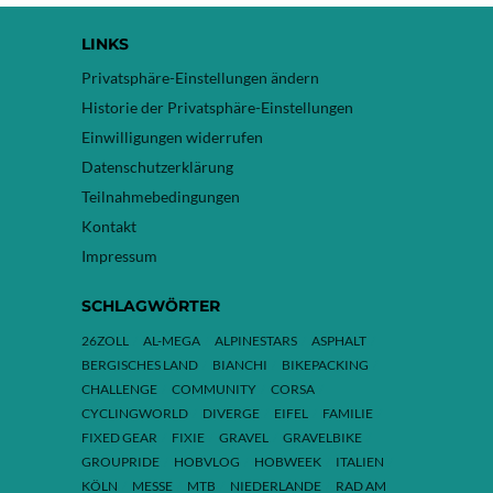
LINKS
Privatsphäre-Einstellungen ändern
Historie der Privatsphäre-Einstellungen
Einwilligungen widerrufen
Datenschutzerklärung
Teilnahmebedingungen
Kontakt
Impressum
SCHLAGWÖRTER
26ZOLL
AL-MEGA
ALPINESTARS
ASPHALT
BERGISCHES LAND
BIANCHI
BIKEPACKING
CHALLENGE
COMMUNITY
CORSA
CYCLINGWORLD
DIVERGE
EIFEL
FAMILIE
FIXED GEAR
FIXIE
GRAVEL
GRAVELBIKE
GROUPRIDE
HOBVLOG
HOBWEEK
ITALIEN
KÖLN
MESSE
MTB
NIEDERLANDE
RAD AM