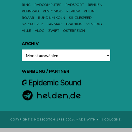
RING
RADCOMPUTER
RADSPORT
RENNEN
RENNRAD
RESTOMOD
REVIEW
RHEIN
ROAAR
RUND UM KÖLN
SINGLESPEED
SPECIALIZED
TARMAC
TRAINING
VENEDIG
VILLE
VLOG
ZWIFT
ÖSTERREICH
ARCHIV
ARCHIV
WERBUNG / PARTNER
COPYRIGHT © HOBSCOTCH 1983-2026. MADE WITH ♥ IN COLOGNE.