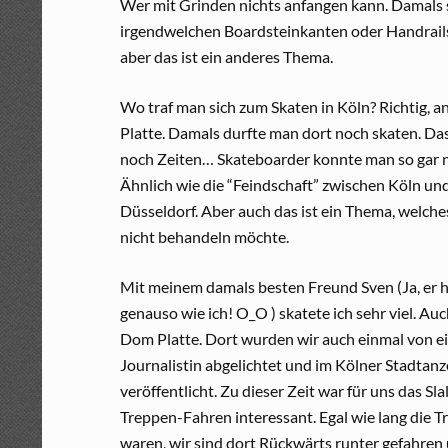
Wer mit Grinden nichts anfangen kann. Damals 
irgendwelchen Boardsteinkanten oder Handrails 
aber das ist ein anderes Thema.
Wo traf man sich zum Skaten in Köln? Richtig, 
Platte. Damals durfte man dort noch skaten. Da
noch Zeiten… Skateboarder konnte man so gar ni
Ähnlich wie die “Feindschaft” zwischen Köln un
Düsseldorf. Aber auch das ist ein Thema, welches
nicht behandeln möchte.
Mit meinem damals besten Freund Sven (Ja, er 
genauso wie ich! O_O ) skatete ich sehr viel. Auc
Dom Platte. Dort wurden wir auch einmal von e
Journalistin abgelichtet und im Kölner Stadtanz
veröffentlicht. Zu dieser Zeit war für uns das Sl
Treppen-Fahren interessant. Egal wie lang die 
waren, wir sind dort Rückwärts runter gefahren