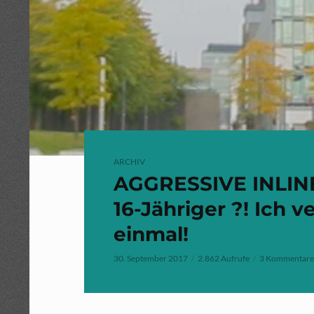
ARCHIV
AGGRESSIVE INLINE
16-Jähriger ?! Ich 
einmal!
30. September 2017
2.862 Aufrufe
3 Kommentare