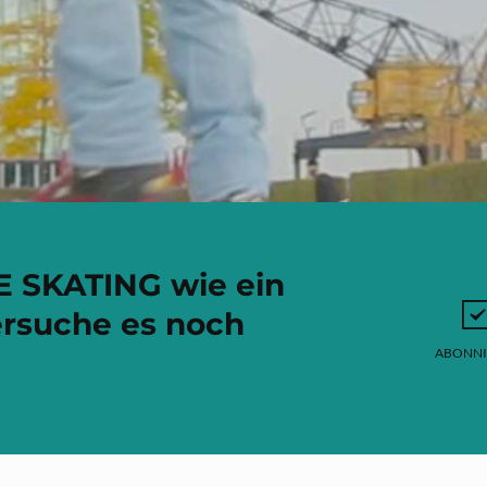
 SKATING wie ein
versuche es noch
ABONNI