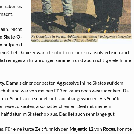
ir haben es
emacht.
alin! Nicht
op
Skate-O-
 Anlaufpunkt
m Chef Daniel S. war ich sofort cool und so absolvierte ich auch
lich einiges an Erfahrungen sammeln und auch richtig viele Inline
ty
. Damals einer der besten Aggressive Inline Skates auf dem
gsschuh und war von meinen Füßen kaum noch wegzudenken! Da
ar der Schuh auch schnell unbrauchbar geworden. Als Schüler
er neue zu kaufen, also hatte ich einen Deal mit meinem
half dafür im Skateshop aus. Das lief auch sehr lange gut.
. Für eine kurze Zeit fuhr ich den
Majestic 12
von
Roces
, konnte