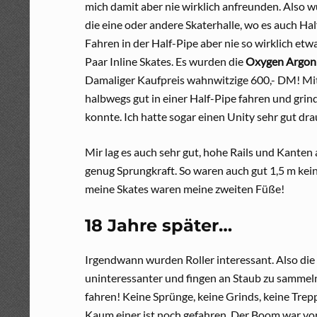
mich damit aber nie wirklich anfreunden. Also w
die eine oder andere Skaterhalle, wo es auch Ha
Fahren in der Half-Pipe aber nie so wirklich etw
Paar Inline Skates. Es wurden die
Oxygen Argon
Damaliger Kaufpreis wahnwitzige 600,- DM! Mit
halbwegs gut in einer Half-Pipe fahren und grind
konnte. Ich hatte sogar einen Unity sehr gut dra
Mir lag es auch sehr gut, hohe Rails und Kanten
genug Sprungkraft. So waren auch gut 1,5 m kein 
meine Skates waren meine zweiten Füße!
18 Jahre später…
Irgendwann wurden Roller interessant. Also di
uninteressanter und fingen an Staub zu sammeln.
fahren! Keine Sprünge, keine Grinds, keine Trepp
Kaum einer ist noch gefahren. Der Boom war vorb