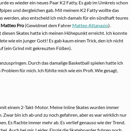
urde es wieder ein neues Paar K2 Fatty. Es gab im Umkreis schon
lfpipes und dergleichen gab. Mit meinem K2 Fatty wollte das
as werden, also entscheid ich mich damals für ein sündhaft teures
 Matteo Pro
(Gewidmet dem Fahrer
Matteo Attanasio
).
 diesen Skates hatte ich meinen Höhepunkt erreicht. Ich konnte
ete wie ein junger Gott! Es gab kaum einen Trick, den ich nicht
uf (ein Grind mit gekreuzten Füßen).
 anzuspringen. Durch das damalige Basketball spielen hatte ich
Problem für mich. Ich fühlte mich wie ein Profi. Wie gesagt,
e mit einem 2-Takt-Motor. Meine Inline Skates wurden immer
 Zwar bin ich ab und zu noch gefahren, aber es war wirklich nur
en. Es flachte immer mehr ab. Es verlief genauso wie der Trend.
ei. Auch bei mir. Leider. Einzig die Skateboarder fuhren noch