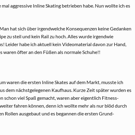
te mal aggressive Inline Skating betrieben habe. Nun wollte ich es
er. Man hat sich über irgendwelche Konsequenzen keine Gedanken
pe zu steil und kein Rail zu hoch. Alles wurde irgendwie
! Leider habe ich aktuell kein Videomaterial davon zur Hand,
es waren öfter an den Füßen als normale Schuhe!!
Kaum waren die ersten Inline Skates auf dem Markt, musste ich
aus dem nächstgelegenen Kaufhaus. Kurze Zeit später wurden es
n schon viel Spaß gemacht, waren aber eigentlich Fitness-
 weiter fahren können, denn ich wollte mehr als nur blöd durch
den Rollen ausgebaut und es begannen die ersten Grund-