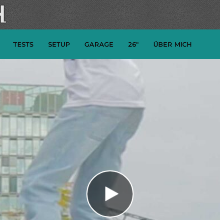
TESTS
SETUP
GARAGE
26″
ÜBER MICH