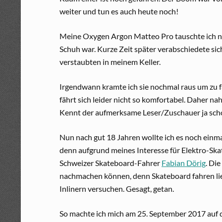
weiter und tun es auch heute noch!
Meine Oxygen Argon Matteo Pro tauschte ich noc
Schuh war. Kurze Zeit später verabschiedete sic
verstaubten in meinem Keller.
Irgendwann kramte ich sie nochmal raus um zu fa
fährt sich leider nicht so komfortabel. Daher na
Kennt der aufmerksame Leser/Zuschauer ja sch
Nun nach gut 18 Jahren wollte ich es noch einm
denn aufgrund meines Interesse für Elektro-Skat
Schweizer Skateboard-Fahrer
Fabian Dörig
. Die
nachmachen können, denn Skateboard fahren liegt
Inlinern versuchen. Gesagt, getan.
So machte ich mich am 25. September 2017 auf