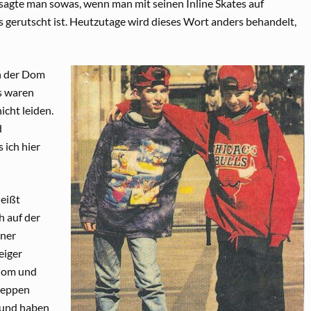
sagte man sowas, wenn man mit seinen Inline Skates auf
gerutscht ist. Heutzutage wird dieses Wort anders behandelt,
an der Dom
s waren
cht leiden.
d
 ich hier
heißt
h auf der
iner
eiger
alom und
Treppen
 und haben