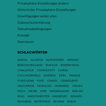
Privatsphäre-Einstellungen ändern
Historie der Privatsphäre-Einstellungen
Einwilligungen widerrufen
Datenschutzerklärung
Teilnahmebedingungen
Kontakt
Impressum
SCHLAGWÖRTER
26ZOLL
AL-MEGA
ALPINESTARS
ASPHALT
BERGISCHES LAND
BIANCHI
BIKEPACKING
CHALLENGE
COMMUNITY
CORSA
CYCLINGWORLD
DIVERGE
EIFEL
FAMILIE
FIXED GEAR
FIXIE
GRAVEL
GRAVELBIKE
GROUPRIDE
HOBVLOG
HOBWEEK
ITALIEN
KÖLN
MESSE
MTB
NIEDERLANDE
RAD AM
RING
RADCOMPUTER
RADSPORT
RENNEN
RENNRAD
RESTOMOD
REVIEW
RHEIN