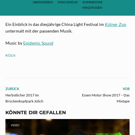
ABONNIEREN
KINO MODUS
KOMMENTAR
HINZUFÜGEN
Ein Einblick in das diesjährige China Light Festival im
Kölner Zoo
untermalt mit der passenden Musik.
Music by
Epidemic Sound
KÖLN
ZURÜCK
VOR
Herbstlicher 2017 im
Essen Motor Show 2017 – Das
Brückenkopfpark Jülich
Mixtape
KÖNNTE DIR GEFALLEN
VIDEO