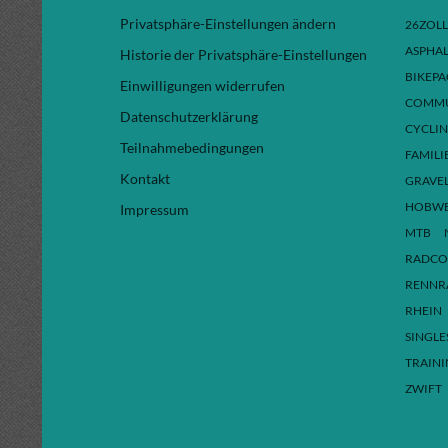
Privatsphäre-Einstellungen ändern
26ZOLL
ASPHAL
Historie der Privatsphäre-Einstellungen
BIKEP
Einwilligungen widerrufen
COMMU
Datenschutzerklärung
CYCLI
Teilnahmebedingungen
FAMILI
Kontakt
GRAVE
HOBW
Impressum
MTB
RADCO
RENNR
RHEIN
SINGLE
TRAIN
ZWIFT