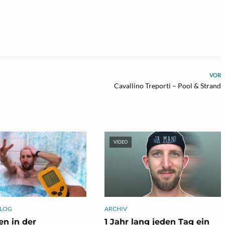
VOR
Cavallino Treporti – Pool & Strand
VIDEO
LOG
ARCHIV
en in der
1 Jahr lang jeden Tag ein