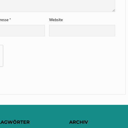
dresse
*
Website
LAGWÖRTER
ARCHIV