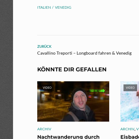
ITALIEN
VENEDIG
ZURÜCK
Cavallino Treporti – Longboard fahren & Venedig
KÖNNTE DIR GEFALLEN
VIDEO
VIDEO
,
ARCHIV
ARCHIV
V
Nachtwanderung durch
Eisbad