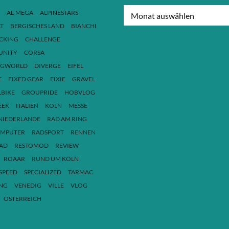
ARCHIV
AL-MEGA
ALPINESTARS
T
BERGISCHES LAND
BIANCHI
ACKING
CHALLENGE
NITY
CORSA
NGWORLD
DIVERGE
EIFEL
E
FIXED GEAR
FIXIE
GRAVEL
LBIKE
GROUPRIDE
HOBVLOG
EEK
ITALIEN
KÖLN
MESSE
NIEDERLANDE
RAD AM RING
MPUTER
RADSPORT
RENNEN
AD
RESTOMOD
REVIEW
ROAAR
RUND UM KÖLN
SPEED
SPECIALIZED
TARMAC
ING
VENEDIG
VILLE
VLOG
ÖSTERREICH