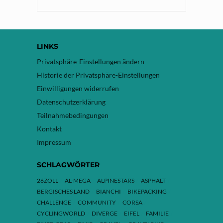
LINKS
Privatsphäre-Einstellungen ändern
Historie der Privatsphäre-Einstellungen
Einwilligungen widerrufen
Datenschutzerklärung
Teilnahmebedingungen
Kontakt
Impressum
SCHLAGWÖRTER
26ZOLL
AL-MEGA
ALPINESTARS
ASPHALT
BERGISCHES LAND
BIANCHI
BIKEPACKING
CHALLENGE
COMMUNITY
CORSA
CYCLINGWORLD
DIVERGE
EIFEL
FAMILIE