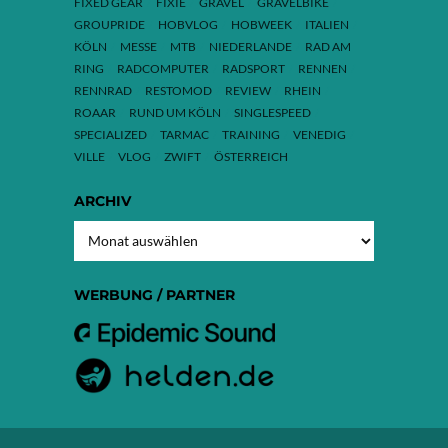
FIXED GEAR
FIXIE
GRAVEL
GRAVELBIKE
GROUPRIDE
HOBVLOG
HOBWEEK
ITALIEN
KÖLN
MESSE
MTB
NIEDERLANDE
RAD AM
RING
RADCOMPUTER
RADSPORT
RENNEN
RENNRAD
RESTOMOD
REVIEW
RHEIN
ROAAR
RUND UM KÖLN
SINGLESPEED
SPECIALIZED
TARMAC
TRAINING
VENEDIG
VILLE
VLOG
ZWIFT
ÖSTERREICH
ARCHIV
ARCHIV
WERBUNG / PARTNER