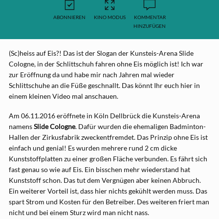
ABONNIEREN
KINO MODUS
KOMMENTAR
HINZUFÜGEN
(Sc)heiss auf Eis?! Das ist der Slogan der Kunsteis-Arena Slide
Cologne, in der Schlittschuh fahren ohne Eis möglich ist! Ich war
zur Eröffnung da und habe mir nach Jahren mal wieder
Schlittschuhe an die Füße geschnallt. Das könnt Ihr euch hier in
einem kleinen Video mal anschauen.
Am 06.11.2016 eröffnete in Köln Dellbrück die Kunsteis-Arena
namens
Slide Cologne
. Dafür wurden die ehemaligen Badminton-
Hallen der Zirkusfabrik zweckentfremdet. Das Prinzip ohne Eis ist
einfach und genial! Es wurden mehrere rund 2 cm dicke
Kunststoffplatten zu einer großen Fläche verbunden. Es fährt sich
fast genau so wie auf Eis. Ein bisschen mehr wiederstand hat
Kunststoff schon. Das tut dem Vergnügen aber keinen Abbruch.
Ein weiterer Vorteil ist, dass hier nichts gekühlt werden muss. Das
spart Strom und Kosten für den Betreiber. Des weiteren friert man
nicht und bei einem Sturz wird man nicht nass.