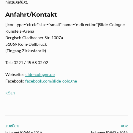
hinzugefügt.
Anfahrt/Kontakt
[icon type=”circle” size=”small” name=”e-direction”]Slide-Cologne
Kunsteis-Arena
Bergisch Gladbacher Str. 1007a
51069 Köln-Dellbrück
(Eingang Zirkusfabrik)
Tel.: 0221 / 45 58 02 02
Webseite:
slide-cologne.de
Facebook:
facebook.com/slide-cologne
KÖLN
ZURÜCK
VOR
hobweek KW46 – 2016
hobweek KW45 – 2016